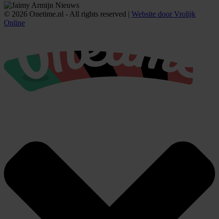
© 2026 Onetime.nl - All rights reserved |
Website door Vrolijk
Online