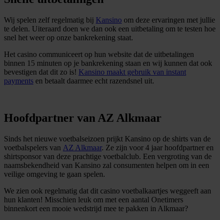
Wij spelen zelf regelmatig bij
Kansino
om deze ervaringen met jullie
te delen. Uiteraard doen we dan ook een uitbetaling om te testen hoe
snel het weer op onze bankrekening staat.
Het casino communiceert op hun website dat de uitbetalingen
binnen 15 minuten op je bankrekening staan en wij kunnen dat ook
bevestigen dat dit zo is!
Kansino maakt gebruik van instant
payments
en betaalt daarmee echt razendsnel uit.
Hoofdpartner van AZ Alkmaar
Sinds het nieuwe voetbalseizoen prijkt Kansino op de shirts van de
voetbalspelers van
AZ Alkmaar
. Ze zijn voor 4 jaar hoofdpartner en
shirtsponsor van deze prachtige voetbalclub. Een vergroting van de
naamsbekendheid van Kansino zal consumenten helpen om in een
veilige omgeving te gaan spelen.
We zien ook regelmatig dat dit casino voetbalkaartjes weggeeft aan
hun klanten! Misschien leuk om met een aantal Onetimers
binnenkort een mooie wedstrijd mee te pakken in Alkmaar?