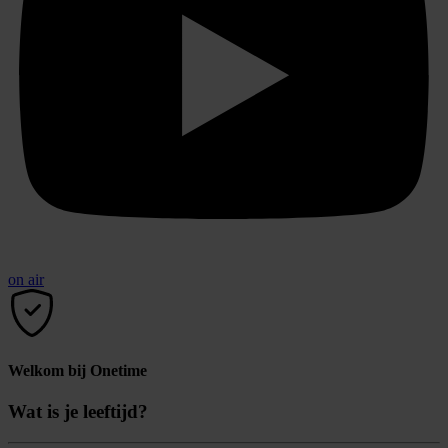
on air
Welkom bij Onetime
Wat is je leeftijd?