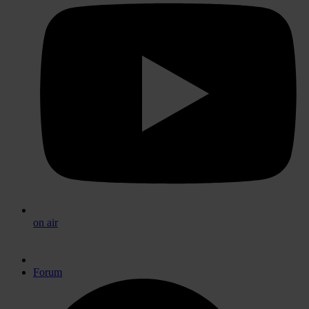
on air
Forum