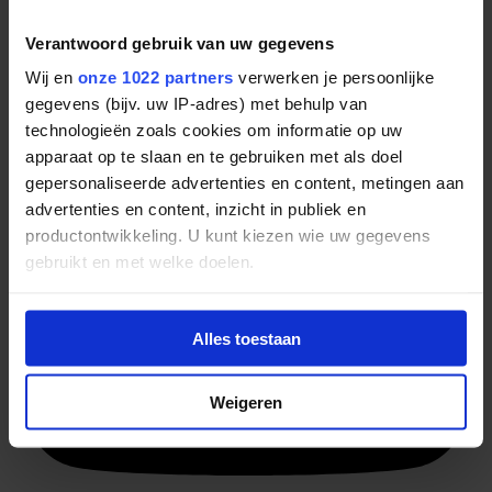
geregeld en als speler kun je hier gewoon spelen zonder al te veel
poespas.
Verantwoord gebruik van uw gegevens
Altijd het laatste Onetime nieuws
Wij en
onze 1022 partners
verwerken je persoonlijke
en volg
Onetime
op de socials!
gegevens (bijv. uw IP-adres) met behulp van
technologieën zoals cookies om informatie op uw
apparaat op te slaan en te gebruiken met als doel
gepersonaliseerde advertenties en content, metingen aan
advertenties en content, inzicht in publiek en
productontwikkeling. U kunt kiezen wie uw gegevens
gebruikt en met welke doelen.
Als u het toestaat, willen we ook graag:
Alles toestaan
Informatie verzamelen over uw geografische
locatie, die tot een paar meter nauwkeurig kan zijn
Uw apparaat identificeren door het actief te
Weigeren
scannen op specifieke eigenschappen (fingerprinting)
Lees meer over hoe uw persoonlijke gegevens worden
verwerkt en stel uw voorkeuren in het
detailgedeelte
in.