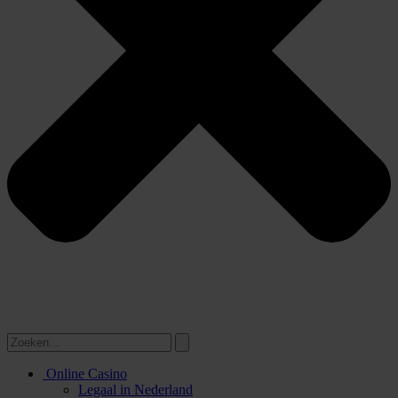
Online Casino
Legaal in Nederland