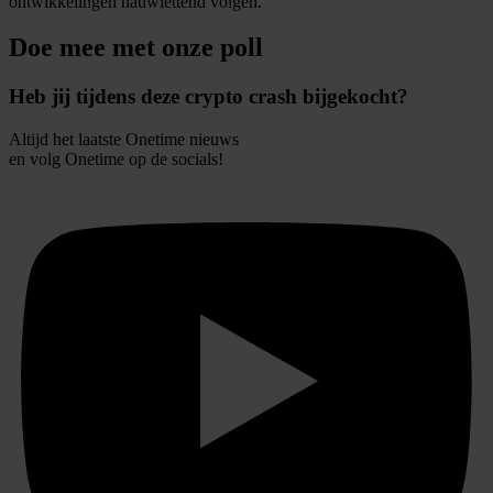
ontwikkelingen nauwlettend volgen.
partners kunnen deze gegevens combineren met andere
informatie die u aan ze heeft verstrekt of die ze hebben
Doe mee met onze poll
verzameld op basis van uw gebruik van hun services.
Heb jij tijdens deze crypto crash bijgekocht?
Altijd het laatste Onetime nieuws
en volg
Onetime
op de socials!