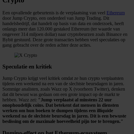
Een opvallende gebeurtenis is de verplaatsing van veel
Ethereum
door Jump Crypto, een onderdeel van Jump Trading. Dit
handelsbedrijf, dat handelt op basis van data en onderzoek, heeft
onlangs meer dan 120.000 gestaked Ethereum (ter waarde van
ongeveer 314 miljoen dollar) naar cryptobeurzen zoals Binance en
Bybit gestuurd. Deze grote transacties hebben veel speculaties op
gang gebracht over de reden achter deze acties.
Speculatie en kritiek
Jump Crypto krijgt veel kritiek omdat ze hun crypto verplaatsten
tijdens een weekend na een van de slechtste beursdagen in jaren.
Sommige analisten, zoals Wazz op X (voorheen Twitter), denken
dat dit bewust was gedaan om een grote impact op de markt te
hebben. Wazz zei:
"Jump verplaatst al minstens 22 uur
onophoudelijk coins. Dat betekent dat mensen in diensten
werken om hun boeken te dumpen tijdens een illiquide
weekend na de slechtste beursdag in jaren. Dit is een bewuste
beslissing om de maximale hoeveelheid pijn toe te brengen."
Domino-effect op het Ethereum-ecosysteem