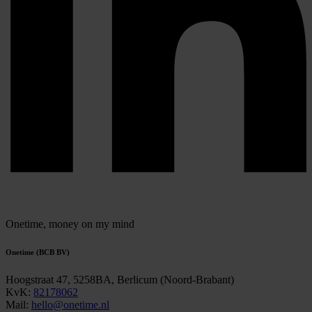
Onetime,
money on my mind
Onetime (BCB BV)
Hoogstraat 47, 5258BA, Berlicum (Noord-Brabant)
KvK:
82178062
Mail:
hello@onetime.nl