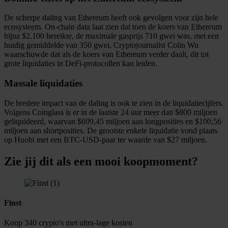
De scherpe daling van Ethereum heeft ook gevolgen voor zijn hele
ecosysteem. On-chain data laat zien dat toen de koers van Ethereum
bijna $2.100 bereikte, de maximale gasprijs 710 gwei was, met een
huidig gemiddelde van 350 gwei. Cryptojournalist Colin Wu
waarschuwde dat als de koers van Ethereum verder daalt, dit tot
grote liquidaties in DeFi-protocollen kan leiden.
Massale liquidaties
De bredere impact van de daling is ook te zien in de liquidatiecijfers.
Volgens Coinglass is er in de laatste 24 uur meer dan $800 miljoen
geliquideerd, waarvan $699,45 miljoen aan longposities en $100,56
miljoen aan shortposities. De grootste enkele liquidatie vond plaats
op Huobi met een BTC-USD-paar ter waarde van $27 miljoen.
Zie jij dit als een mooi koopmoment?
Finst
Koop 340 crypto's met ultra-lage kosten