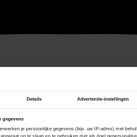
Details
Advertentie-instellingen
w gegevens
erwerken je persoonlijke gegevens (bijv. uw IP-adres) met behul
apparaat op te slaan en te gebruiken met als doel gepersonalise