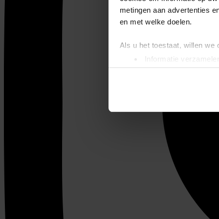
metingen aan advertenties en
en met welke doelen.
Als u het toestaat, willen we
Informatie verzamelen
Uw apparaat identific
Lees meer over hoe uw perso
toestemming op elk moment wi
We gebruiken cookies om cont
websiteverkeer te analyseren
media, adverteren en analys
verstrekt of die ze hebben v