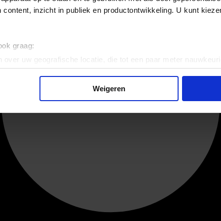
 content, inzicht in publiek en productontwikkeling. U kunt kiez
 ook graag:
 over uw geografische locatie, die tot een paar meter nauwkeuri
eren door het actief te scannen op specifieke eigenschappen (fing
onlijke gegevens worden verwerkt en stel uw voorkeuren in he
Weigeren
jzigen of intrekken in de Cookieverklaring.
ent en advertenties te personaliseren, om functies voor social
. Ook delen we informatie over uw gebruik van onze site met on
e. Deze partners kunnen deze gegevens combineren met andere i
erzameld op basis van uw gebruik van hun services.