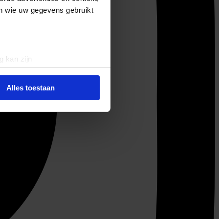
en wie uw gegevens gebruikt
g kan zijn
erprinting)
t
detailgedeelte
in. U kunt uw
Alles toestaan
 media te bieden en om ons
ze partners voor social
nformatie die u aan ze heeft