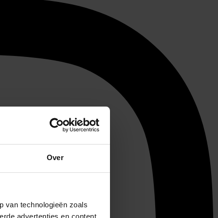
Over
p van technologieën zoals
erde advertenties en content,