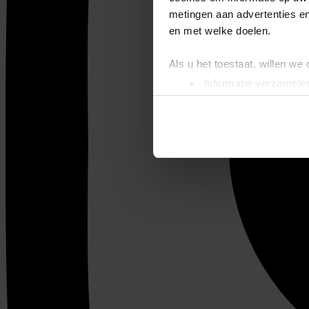
metingen aan advertenties en
en met welke doelen.
Als u het toestaat, willen we
Informatie verzamelen
Uw apparaat identific
Lees meer over hoe uw perso
toestemming op elk moment wi
We gebruiken cookies om cont
websiteverkeer te analyseren
media, adverteren en analys
verstrekt of die ze hebben v