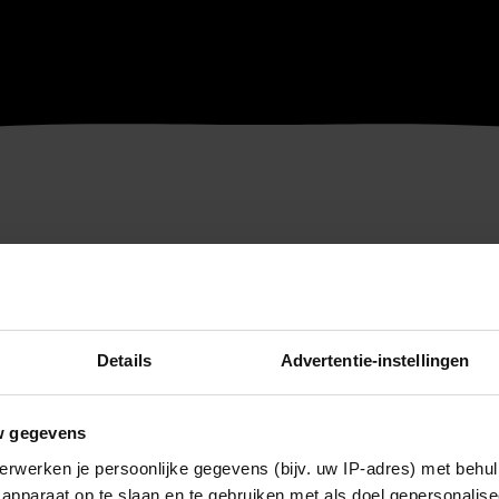
Details
Advertentie-instellingen
w gegevens
erwerken je persoonlijke gegevens (bijv. uw IP-adres) met behul
apparaat op te slaan en te gebruiken met als doel gepersonalise