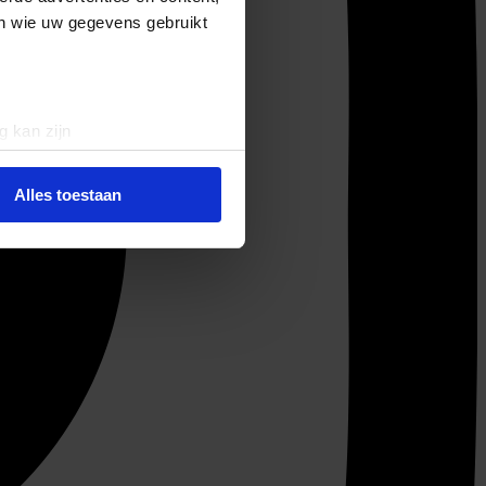
en wie uw gegevens gebruikt
g kan zijn
erprinting)
t
detailgedeelte
in. U kunt uw
Alles toestaan
 media te bieden en om ons
ze partners voor social
nformatie die u aan ze heeft