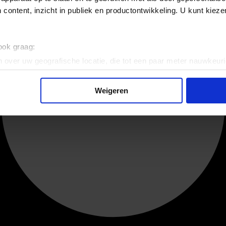
 content, inzicht in publiek en productontwikkeling. U kunt kiez
 ook graag:
 over uw geografische locatie, die tot een paar meter nauwkeuri
eren door het actief te scannen op specifieke eigenschappen (fing
onlijke gegevens worden verwerkt en stel uw voorkeuren in he
Weigeren
jzigen of intrekken in de Cookieverklaring.
ent en advertenties te personaliseren, om functies voor social
. Ook delen we informatie over uw gebruik van onze site met on
e. Deze partners kunnen deze gegevens combineren met andere i
erzameld op basis van uw gebruik van hun services.