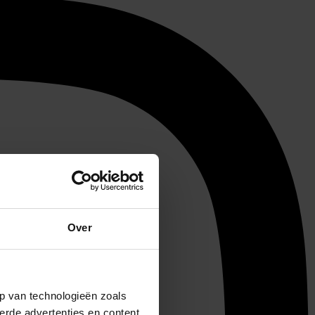
Over
p van technologieën zoals
erde advertenties en content,