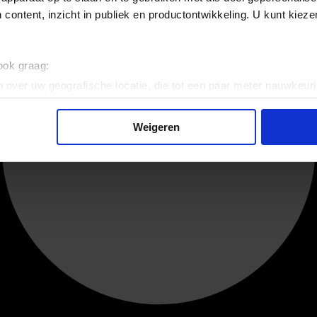
 content, inzicht in publiek en productontwikkeling. U kunt kiez
 ook graag:
 over uw geografische locatie, die tot een paar meter nauwkeuri
eren door het actief te scannen op specifieke eigenschappen (fing
onlijke gegevens worden verwerkt en stel uw voorkeuren in he
Weigeren
jzigen of intrekken in de Cookieverklaring.
ent en advertenties te personaliseren, om functies voor social
. Ook delen we informatie over uw gebruik van onze site met on
e. Deze partners kunnen deze gegevens combineren met andere i
erzameld op basis van uw gebruik van hun services.