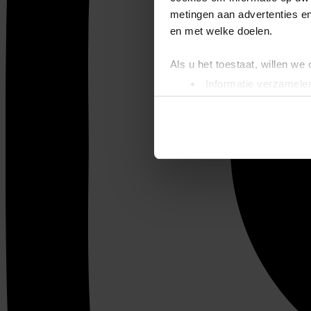
metingen aan advertenties en
en met welke doelen.
Als u het toestaat, willen we
Informatie verzamelen
Uw apparaat identific
Lees meer over hoe uw perso
toestemming op elk moment wi
We gebruiken cookies om cont
websiteverkeer te analyseren
media, adverteren en analys
verstrekt of die ze hebben v