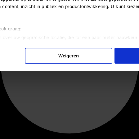
 content, inzicht in publiek en productontwikkeling. U kunt kiez
 ook graag:
 over uw geografische locatie, die tot een paar meter nauwkeuri
eren door het actief te scannen op specifieke eigenschappen (fing
onlijke gegevens worden verwerkt en stel uw voorkeuren in he
Weigeren
jzigen of intrekken in de Cookieverklaring.
ent en advertenties te personaliseren, om functies voor social
. Ook delen we informatie over uw gebruik van onze site met on
e. Deze partners kunnen deze gegevens combineren met andere i
erzameld op basis van uw gebruik van hun services.