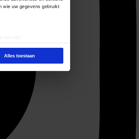
en wie uw gegevens gebruikt
g kan zijn
erprinting)
t
detailgedeelte
in. U kunt uw
Alles toestaan
 media te bieden en om ons
ze partners voor social
nformatie die u aan ze heeft