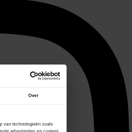
Over
p van technologieën zoals
erde advertenties en content,