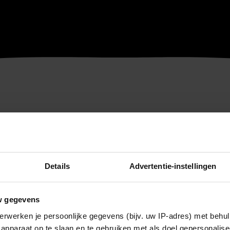
Details
Advertentie-instellingen
w gegevens
erwerken je persoonlijke gegevens (bijv. uw IP-adres) met behul
apparaat op te slaan en te gebruiken met als doel gepersonalise