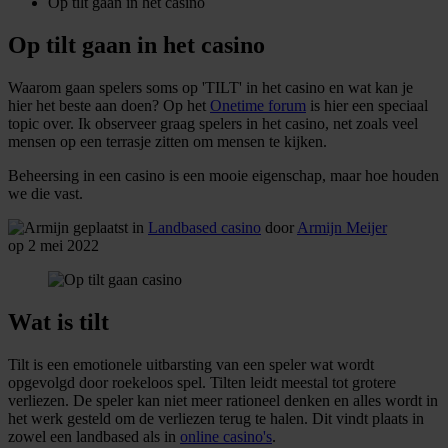
Op tilt gaan in het casino
Op tilt gaan in het casino
Waarom gaan spelers soms op 'TILT' in het casino en wat kan je
hier het beste aan doen? Op het
Onetime forum
is hier een speciaal
topic over. Ik observeer graag spelers in het casino, net zoals veel
mensen op een terrasje zitten om mensen te kijken.
Beheersing in een casino is een mooie eigenschap, maar hoe houden
we die vast.
geplaatst in
Landbased casino
door
Armijn Meijer
op 2 mei 2022
Wat is tilt
Tilt is een emotionele uitbarsting van een speler wat wordt
opgevolgd door roekeloos spel. Tilten leidt meestal tot grotere
verliezen. De speler kan niet meer rationeel denken en alles wordt in
het werk gesteld om de verliezen terug te halen. Dit vindt plaats in
zowel een landbased als in
online casino's
.