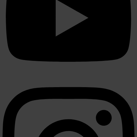
en om ons websiteverkeer te analyseren. Ook delen we
informatie over uw gebruik van onze site met onze
partners voor social media, adverteren en analyse. Deze
partners kunnen deze gegevens combineren met andere
informatie die u aan ze heeft verstrekt of die ze hebben
verzameld op basis van uw gebruik van hun services.