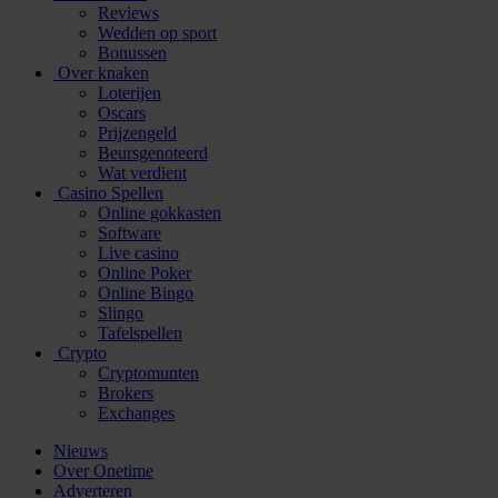
Reviews
Wedden op sport
Bonussen
Over knaken
Loterijen
Oscars
Prijzengeld
Beursgenoteerd
Wat verdient
Casino Spellen
Online gokkasten
Software
Live casino
Online Poker
Online Bingo
Slingo
Tafelspellen
Crypto
Cryptomunten
Brokers
Exchanges
Nieuws
Over Onetime
Adverteren