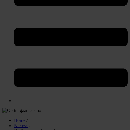
Home
/
Nieuws
/