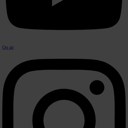
On air