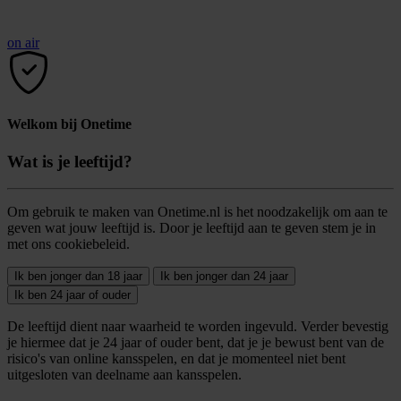
on air
Welkom bij Onetime
Wat is je leeftijd?
Om gebruik te maken van Onetime.nl is het noodzakelijk om aan te
geven wat jouw leeftijd is. Door je leeftijd aan te geven stem je in
met ons cookiebeleid.
Ik ben jonger dan 18 jaar
Ik ben jonger dan 24 jaar
Ik ben 24 jaar of ouder
De leeftijd dient naar waarheid te worden ingevuld. Verder bevestig
je hiermee dat je 24 jaar of ouder bent, dat je je bewust bent van de
risico's van online kansspelen, en dat je momenteel niet bent
uitgesloten van deelname aan kansspelen.