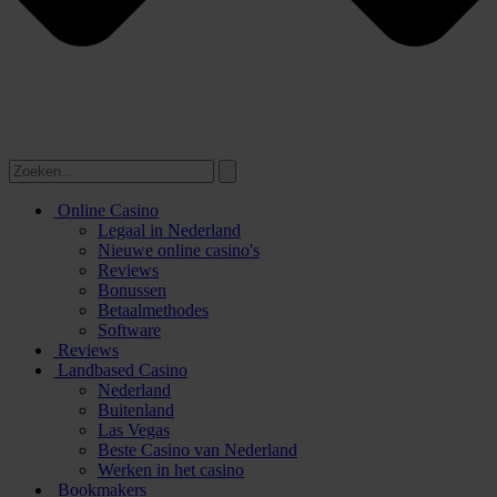
Online Casino
Legaal in Nederland
Nieuwe online casino's
Reviews
Bonussen
Betaalmethodes
Software
Reviews
Landbased Casino
Nederland
Buitenland
Las Vegas
Beste Casino van Nederland
Werken in het casino
Bookmakers