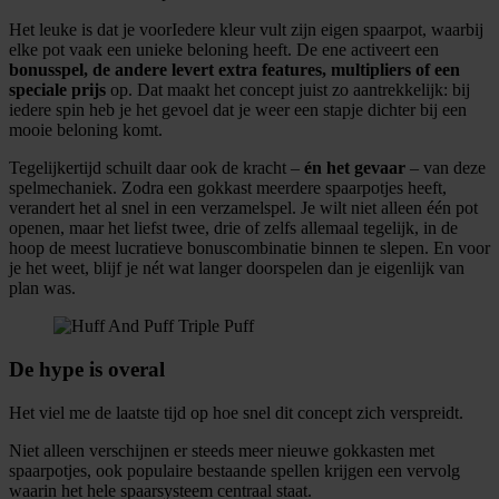
Het leuke is dat je voorIedere kleur vult zijn eigen spaarpot, waarbij
elke pot vaak een unieke beloning heeft. De ene activeert een
bonusspel, de andere levert extra features, multipliers of een
speciale prijs
op. Dat maakt het concept juist zo aantrekkelijk: bij
iedere spin heb je het gevoel dat je weer een stapje dichter bij een
mooie beloning komt.
Tegelijkertijd schuilt daar ook de kracht –
én het gevaar
– van deze
spelmechaniek. Zodra een gokkast meerdere spaarpotjes heeft,
verandert het al snel in een verzamelspel. Je wilt niet alleen één pot
openen, maar het liefst twee, drie of zelfs allemaal tegelijk, in de
hoop de meest lucratieve bonuscombinatie binnen te slepen. En voor
je het weet, blijf je nét wat langer doorspelen dan je eigenlijk van
plan was.
De hype is overal
Het viel me de laatste tijd op hoe snel dit concept zich verspreidt.
Niet alleen verschijnen er steeds meer nieuwe gokkasten met
spaarpotjes, ook populaire bestaande spellen krijgen een vervolg
waarin het hele spaarsysteem centraal staat.