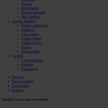
Oscars
Prijzengeld
Beursgenoteerd
Wat verdient
Casino Spellen
Online gokkasten
Software
Live casino
Online Poker
Online Bingo
Slingo
Tafelspellen
Crypto
Cryptomunten
Brokers
Exchanges
Nieuws
Over Onetime
Adverteren
Contact
Schrijf je in voor onze nieuwsbrief