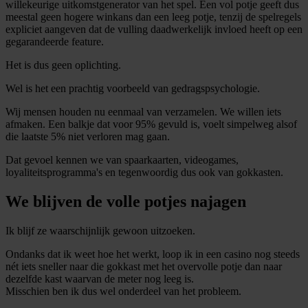
willekeurige uitkomstgenerator van het spel. Een vol potje geeft dus
meestal geen hogere winkans dan een leeg potje, tenzij de spelregels
expliciet aangeven dat de vulling daadwerkelijk invloed heeft op een
gegarandeerde feature.
Het is dus geen oplichting.
Wel is het een prachtig voorbeeld van gedragspsychologie.
Wij mensen houden nu eenmaal van verzamelen. We willen iets
afmaken. Een balkje dat voor 95% gevuld is, voelt simpelweg alsof
die laatste 5% niet verloren mag gaan.
Dat gevoel kennen we van spaarkaarten, videogames,
loyaliteitsprogramma's en tegenwoordig dus ook van gokkasten.
We blijven de volle potjes najagen
Ik blijf ze waarschijnlijk gewoon uitzoeken.
Ondanks dat ik weet hoe het werkt, loop ik in een casino nog steeds
nét iets sneller naar die gokkast met het overvolle potje dan naar
dezelfde kast waarvan de meter nog leeg is.
Misschien ben ik dus wel onderdeel van het probleem.