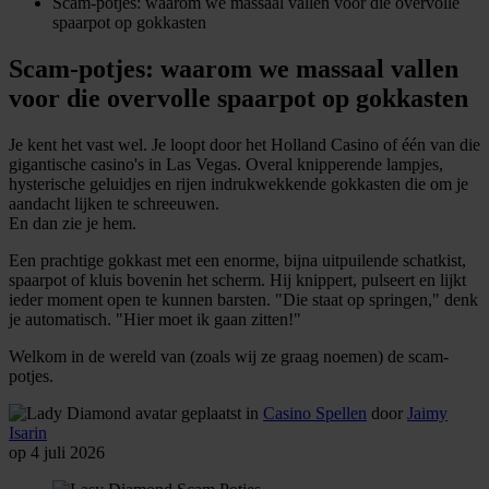
Scam-potjes: waarom we massaal vallen voor die overvolle
spaarpot op gokkasten
Scam-potjes: waarom we massaal vallen
voor die overvolle spaarpot op gokkasten
Je kent het vast wel. Je loopt door het Holland Casino of één van die
gigantische casino's in Las Vegas. Overal knipperende lampjes,
hysterische geluidjes en rijen indrukwekkende gokkasten die om je
aandacht lijken te schreeuwen.
En dan zie je hem.
Een prachtige gokkast met een enorme, bijna uitpuilende schatkist,
spaarpot of kluis bovenin het scherm. Hij knippert, pulseert en lijkt
ieder moment open te kunnen barsten. "Die staat op springen," denk
je automatisch. "Hier moet ik gaan zitten!"
Welkom in de wereld van (zoals wij ze graag noemen) de scam-
potjes.
geplaatst in
Casino Spellen
door
Jaimy
Isarin
op 4 juli 2026