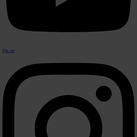
On air