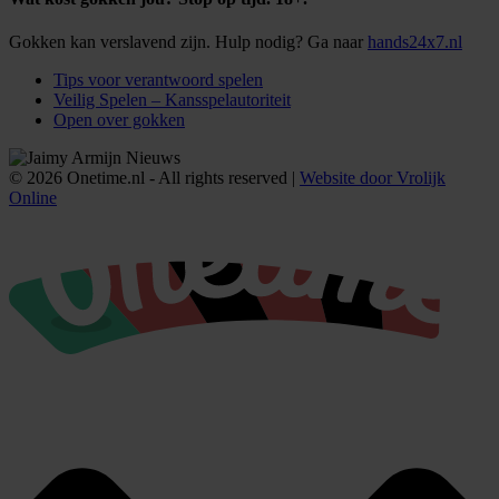
Gokken kan verslavend zijn. Hulp nodig? Ga naar
hands24x7.nl
Tips voor verantwoord spelen
Veilig Spelen – Kansspelautoriteit
Open over gokken
© 2026 Onetime.nl - All rights reserved |
Website door Vrolijk
Online