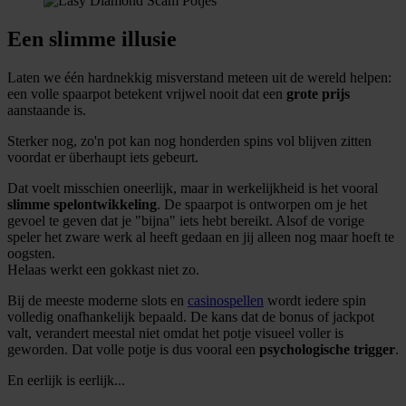
Een slimme illusie
Laten we één hardnekkig misverstand meteen uit de wereld helpen:
een volle spaarpot betekent vrijwel nooit dat een
grote prijs
aanstaande is.
Sterker nog, zo'n pot kan nog honderden spins vol blijven zitten
voordat er überhaupt iets gebeurt.
Dat voelt misschien oneerlijk, maar in werkelijkheid is het vooral
slimme spelontwikkeling
. De spaarpot is ontworpen om je het
gevoel te geven dat je "bijna" iets hebt bereikt. Alsof de vorige
speler het zware werk al heeft gedaan en jij alleen nog maar hoeft te
oogsten.
Helaas werkt een gokkast niet zo.
Bij de meeste moderne slots en
casinospellen
wordt iedere spin
volledig onafhankelijk bepaald. De kans dat de bonus of jackpot
valt, verandert meestal niet omdat het potje visueel voller is
geworden. Dat volle potje is dus vooral een
psychologische trigger
.
En eerlijk is eerlijk...