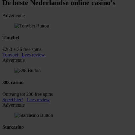
De beste Nederlandse online casino's
Advertentie
Tonybet
€260 + 26 free spins
Tonybet
Lees review
Advertentie
888 casino
Ontvang tot 200 free spins
Speel hier!
Lees review
Advertentie
Starcasino