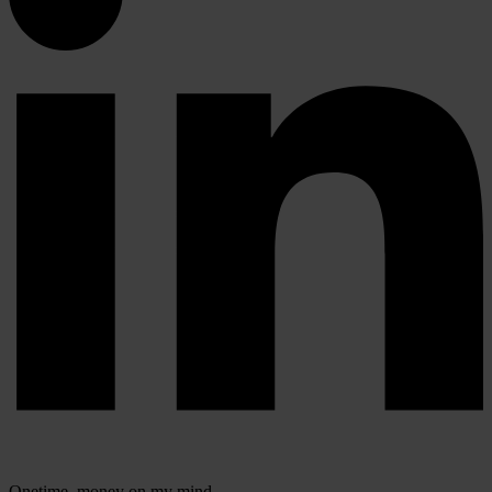
Onetime,
money on my mind