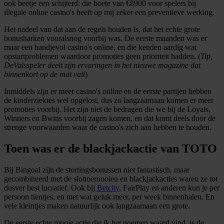
ook beetje een schijterd: die boete van €8900 voor spelers bij
illegale online casino's heeft op mij zeker een preventieve werking.
Het nadeel van dat aan de regels houden is, dat het echte grote
bonusharken vooralsnog voorbij was. De eerste maanden was er
maar een handjevol casino's online, en die kenden aardig wat
opstartproblemen waardoor promoties geen prioriteit hadden. (
Tip,
DeValsspeler deelt zijn ervaringen in het nieuwe magazine dat
binnenkort op de mat valt
)
Inmiddels zijn er meer casino's online en de eerste partijen hebben
de kinderziektes wel opgelost, dus zo langzaamaan komen er meer
promoties voorbij. Het zijn niet de bedragen die we bij de Loyals,
Winners en Bwins voorbij zagen komen, en dat komt deels door de
strenge voorwaarden waar de casino's zich aan hebben te houden.
Toen was er de blackjackactie van TOTO
Bij Bingoal zijn de stortingsbonussen niet fantastisch, maar
gecombineerd met de slottoernooien en blackjackacties waren ze tot
dusver best lucratief. Ook bij
Betcity
, FairPlay en anderen kun je per
persoon tientjes, en met wat geluk meer, per week binnenhalen. En
vele kleintjes maken natuurlijk ook langzaamaan een grote.
De eerste echte mooie actie die ik het noemen waard vind, is de