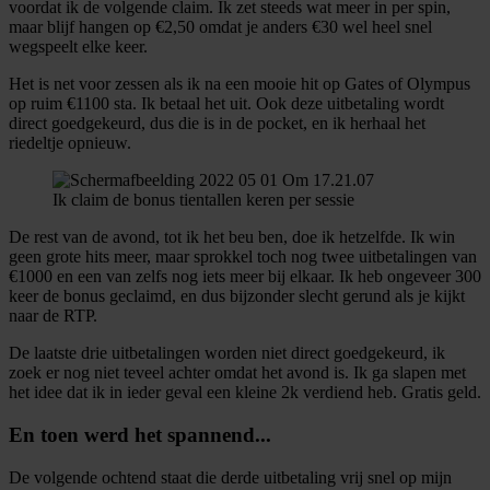
voordat ik de volgende claim. Ik zet steeds wat meer in per spin,
informatie over uw gebruik van onze site met onze
maar blijf hangen op €2,50 omdat je anders €30 wel heel snel
partners voor social media, adverteren en analyse. Deze
wegspeelt elke keer.
partners kunnen deze gegevens combineren met andere
Het is net voor zessen als ik na een mooie hit op Gates of Olympus
informatie die u aan ze heeft verstrekt of die ze hebben
op ruim €1100 sta. Ik betaal het uit. Ook deze uitbetaling wordt
verzameld op basis van uw gebruik van hun services.
direct goedgekeurd, dus die is in de pocket, en ik herhaal het
riedeltje opnieuw.
Ik claim de bonus tientallen keren per sessie
De rest van de avond, tot ik het beu ben, doe ik hetzelfde. Ik win
geen grote hits meer, maar sprokkel toch nog twee uitbetalingen van
€1000 en een van zelfs nog iets meer bij elkaar. Ik heb ongeveer 300
keer de bonus geclaimd, en dus bijzonder slecht gerund als je kijkt
naar de RTP.
De laatste drie uitbetalingen worden niet direct goedgekeurd, ik
zoek er nog niet teveel achter omdat het avond is. Ik ga slapen met
het idee dat ik in ieder geval een kleine 2k verdiend heb. Gratis geld.
En toen werd het spannend...
De volgende ochtend staat die derde uitbetaling vrij snel op mijn