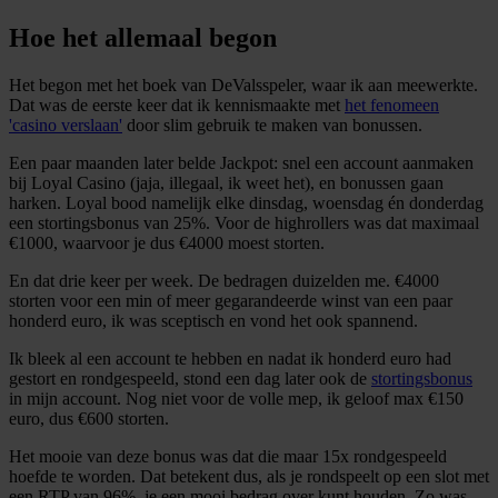
Hoe het allemaal begon
Het begon met het boek van DeValsspeler, waar ik aan meewerkte.
Dat was de eerste keer dat ik kennismaakte met
het fenomeen
'casino verslaan'
door slim gebruik te maken van bonussen.
Een paar maanden later belde Jackpot: snel een account aanmaken
bij Loyal Casino (jaja, illegaal, ik weet het), en bonussen gaan
harken. Loyal bood namelijk elke dinsdag, woensdag én donderdag
een stortingsbonus van 25%. Voor de highrollers was dat maximaal
€1000, waarvoor je dus €4000 moest storten.
En dat drie keer per week. De bedragen duizelden me. €4000
storten voor een min of meer gegarandeerde winst van een paar
honderd euro, ik was sceptisch en vond het ook spannend.
Ik bleek al een account te hebben en nadat ik honderd euro had
gestort en rondgespeeld, stond een dag later ook de
stortingsbonus
in mijn account. Nog niet voor de volle mep, ik geloof max €150
euro, dus €600 storten.
Het mooie van deze bonus was dat die maar 15x rondgespeeld
hoefde te worden. Dat betekent dus, als je rondspeelt op een slot met
een RTP van 96%, je een mooi bedrag over kunt houden. Zo was