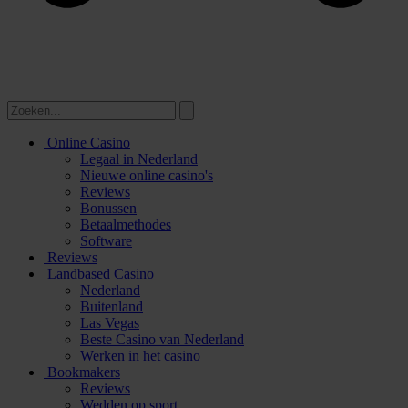
Online Casino
Legaal in Nederland
Nieuwe online casino's
Reviews
Bonussen
Betaalmethodes
Software
Reviews
Landbased Casino
Nederland
Buitenland
Las Vegas
Beste Casino van Nederland
Werken in het casino
Bookmakers
Reviews
Wedden op sport