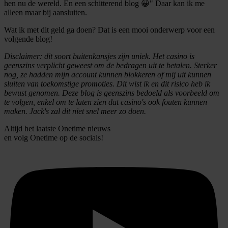
hen nu de wereld. En een schitterend blog 😀" Daar kan ik me
alleen maar bij aansluiten.
Wat ik met dit geld ga doen? Dat is een mooi onderwerp voor een
volgende blog!
Disclaimer: dit soort buitenkansjes zijn uniek. Het casino is
geenszins verplicht geweest om de bedragen uit te betalen. Sterker
nog, ze hadden mijn account kunnen blokkeren of mij uit kunnen
sluiten van toekomstige promoties. Dit wist ik en dit risico heb ik
bewust genomen. Deze blog is geenszins bedoeld als voorbeeld om
te volgen, enkel om te laten zien dat casino's ook fouten kunnen
maken. Jack's zal dit niet snel meer zo doen.
Altijd het laatste Onetime nieuws
en volg
Onetime
op de socials!