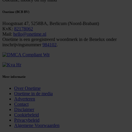
Onetime (BCB BV)
Hoogstraat 47, 5258BA, Berlicum (Noord-Brabant)
KvK:
82178062
Mail:
hello@onetime.nl
Onetime is een geregistreerd woordmerk in de Benelux onder
inschrijvingsnummer
984102
.
Meer informatie
Over Onetime
Onetime in de media
Adverteren
Contact
Disclaimer
Cookiebeleid
Privacybeleid
Algemene Voorwaarden