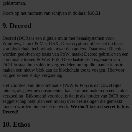
geldstromen.
personaliseren, om functies voor social media te bieden
en om ons websiteverkeer te analyseren. Ook delen we
Koers op het moment van schijven in dollars:
$10,51
informatie over uw gebruik van onze site met onze
9. Decred
partners voor social media, adverteren en analyse. Deze
partners kunnen deze gegevens combineren met andere
Decred (DCR) is een digitale munt met betaalsystemen voor
informatie die u aan ze heeft verstrekt of die ze hebben
Windows, Linux & Mac OSX. Deze cryptomunt bestaat op basis
verzameld op basis van uw gebruik van hun services.
van blockchain technologie, maar dan anders. Daar waar Bitcoins
worden gedolven op basis van PoW, maakt Decred gebruik van een
combinatie tussen PoW & PoS. Deze laatste stelt eigenaren van
DCR in staat hun saldo te vergrendelen om op die manier kans te
maken een nieuw blok aan de blockchain toe te voegen. Hiervoor
krijgen ze een stukje vergoeding.
Het voordeel van de combinatie (PoW & PoS) is dat zowel rijke
miners, als gewone consumenten kans kunnen maken op een stukje
vergoeding. Bijkomend voordeel is dat je als houder van DCR meer
zeggenschap hebt (dan een miner) over beslissingen die gemaakt
moeten worden binnen het netwerk.
We don't keep it secret to buy
Decred!
10. Ethos