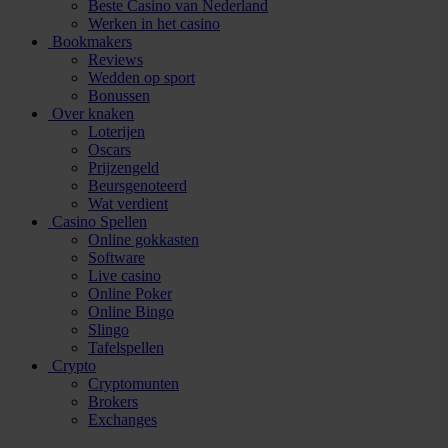
Beste Casino van Nederland
Werken in het casino
Bookmakers
Reviews
Wedden op sport
Bonussen
Over knaken
Loterijen
Oscars
Prijzengeld
Beursgenoteerd
Wat verdient
Casino Spellen
Online gokkasten
Software
Live casino
Online Poker
Online Bingo
Slingo
Tafelspellen
Crypto
Cryptomunten
Brokers
Exchanges