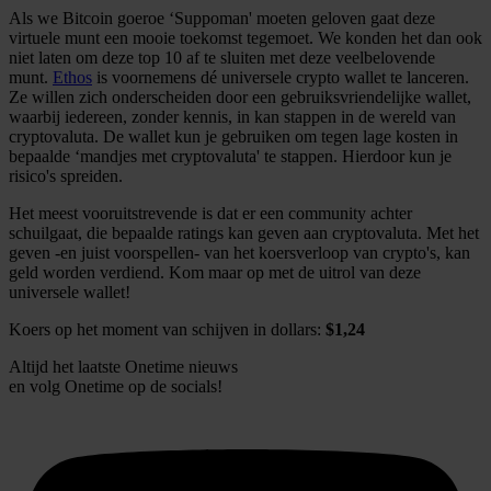
Als we Bitcoin goeroe ‘Suppoman' moeten geloven gaat deze
virtuele munt een mooie toekomst tegemoet. We konden het dan ook
niet laten om deze top 10 af te sluiten met deze veelbelovende
munt.
Ethos
is voornemens dé universele crypto wallet te lanceren.
Ze willen zich onderscheiden door een gebruiksvriendelijke wallet,
waarbij iedereen, zonder kennis, in kan stappen in de wereld van
cryptovaluta. De wallet kun je gebruiken om tegen lage kosten in
bepaalde ‘mandjes met cryptovaluta' te stappen. Hierdoor kun je
risico's spreiden.
Het meest vooruitstrevende is dat er een community achter
schuilgaat, die bepaalde ratings kan geven aan cryptovaluta. Met het
geven -en juist voorspellen- van het koersverloop van crypto's, kan
geld worden verdiend. Kom maar op met de uitrol van deze
universele wallet!
Koers op het moment van schijven in dollars:
$1,24
Altijd het laatste Onetime nieuws
en volg
Onetime
op de socials!