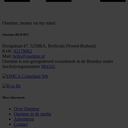
Onetime,
money on my mind
Onetime (BCB BV)
Hoogstraat 47, 5258BA, Berlicum (Noord-Brabant)
KvK:
82178062
Mail:
hello@onetime.nl
Onetime is een geregistreerd woordmerk in de Benelux onder
inschrijvingsnummer
984102
.
Meer informatie
Over Onetime
Onetime in de media
Adverteren
Contact