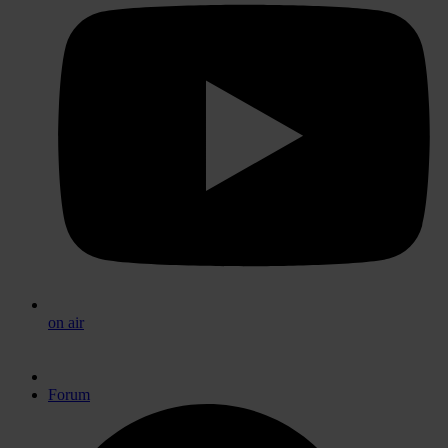
on air
Forum