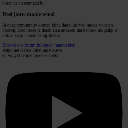
horen er nu eenmaal bij.
Deel jouw mooie wins!
In onze community komen bijna dagelijks wel mooie winsten
voorbij. Door deze te delen zien anderen dat het ook mogelijk is,
ook al zit je in een losing streak.
Bezoek ons forum
Inloggen / aanmelden
Altijd het laatste Onetime nieuws
en volg
Onetime
op de socials!