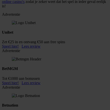
online casino's
zodat je zeker weet dat het spel in ieder geval eerlijk
is!
Advertentie
Unibet
Zet €25 in en ontvang €50 aan free spins
Speel hier!
Lees review
Advertentie
BetMGM
Tot €1000 aan bonussen
Speel hier!
Lees review
Advertentie
Betnation