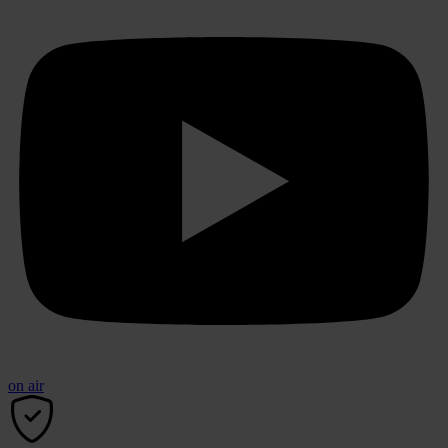
on air