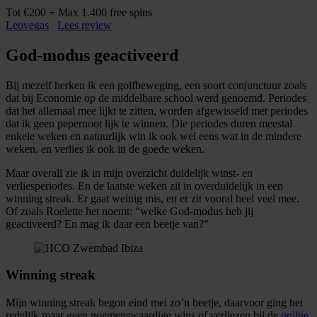
Tot €200 + Max 1.400 free spins
Leovegas
Lees review
God-modus geactiveerd
Bij mezelf herken ik een golfbeweging, een soort conjunctuur zoals
dat bij Economie op de middelbare school werd genoemd. Periodes
dat het allemaal mee lijkt te zitten, worden afgewisseld met periodes
dat ik geen pepernoot lijk te winnen. Die periodes duren meestal
enkele weken en natuurlijk win ik ook wel eens wat in de mindere
weken, en verlies ik ook in de goede weken.
Maar overall zie ik in mijn overzicht duidelijk winst- en
verliesperiodes. En de laatste weken zit in overduidelijk in een
winning streak. Er gaat weinig mis, en er zit vooral heel veel mee.
Of zoals Roelette het noemt: “welke God-modus heb jij
geactiveerd? En mag ik daar een beetje van?”
Winning streak
Mijn winning streak begon eind mei zo’n beetje, daarvoor ging het
redelijk maar geen noemenswaardige wins of verliezen bij de
online