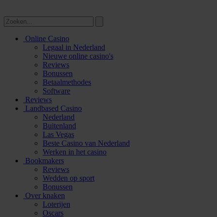
Online Casino
Legaal in Nederland
Nieuwe online casino's
Reviews
Bonussen
Betaalmethodes
Software
Reviews
Landbased Casino
Nederland
Buitenland
Las Vegas
Beste Casino van Nederland
Werken in het casino
Bookmakers
Reviews
Wedden op sport
Bonussen
Over knaken
Loterijen
Oscars