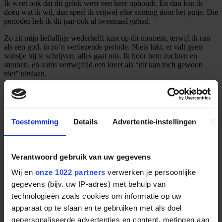
Ik weet ook dat dit geluk weer een keer ophoudt. En dan kan ik
doen wat ik wil, dan speel ik vrijwel elke storting door het putje. Die
periodes heb ik dit jaar ook al tweemaal gehad.
Zo zit mijn lieftallige wederhelft juist op dit moment, terwijl ik run
als een god, in zo’n verliezende periode. Niets lukt, er valt geen
winstje bij te schrijven, alles gaat mis. Ik hoor hem zuchten en
steunen, en soms vertwijfeld een kreet als “dit kan toch gewoon
niet” uitslaan.
Nog zo’n pechvogel is de bijna immer unlucky Roelette. Die dit ook
nog eens
live op YouTube
etaleert, die pech van hem. Stuur ik hem
een mooie win, dan krijg ik een verdrietige emoji terug. Niet dat ie
het me niet gunt, maar hij gaat er op dit moment, in eigen woorden,
Toestemming
Details
Advertentie-instellingen
Ov
“echt ziek hard af”.
Dan hebben we het niet over een paar verliesjes, in beide gevallen
niet, maar om serieus geld. Geld dat gelukkig beschikbaar is, want
Verantwoord gebruik van uw gegevens
er is een buffer opgebouwd dankzij ‘
Versla het online casino
’, maar
het blijft voor beiden zuur. Ik zou best wat geluk willen delen, maar
Wij en
onze 1022 partners
verwerken je persoonlijke
het lijkt zo niet te werken…
gegevens (bijv. uw IP-adres) met behulp van
technologieën zoals cookies om informatie op uw
apparaat op te slaan en te gebruiken met als doel
Variantie is a bitch
gepersonaliseerde advertenties en content, metingen aan