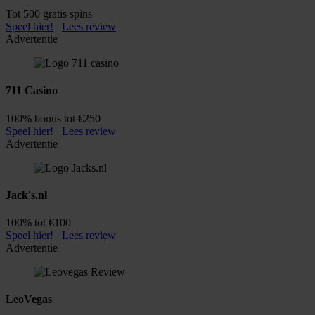
Tot 500 gratis spins
Speel hier!
Lees review
Advertentie
711 Casino
100% bonus tot €250
Speel hier!
Lees review
Advertentie
Jack's.nl
100% tot €100
Speel hier!
Lees review
Advertentie
LeoVegas