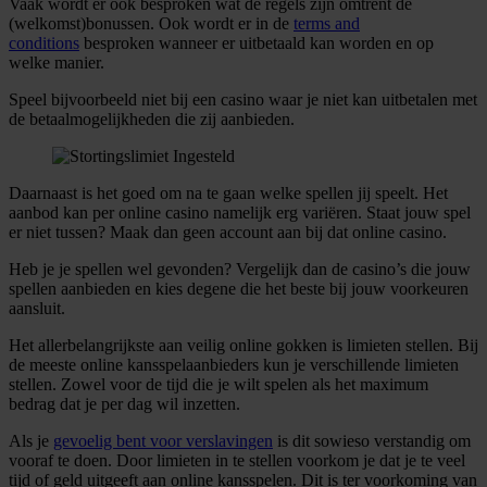
Vaak wordt er ook besproken wat de regels zijn omtrent de
(welkomst)bonussen. Ook wordt er in de
terms and
conditions
besproken wanneer er uitbetaald kan worden en op
welke manier.
Speel bijvoorbeeld niet bij een casino waar je niet kan uitbetalen met
de betaalmogelijkheden die zij aanbieden.
Daarnaast is het goed om na te gaan welke spellen jij speelt. Het
aanbod kan per online casino namelijk erg variëren. Staat jouw spel
er niet tussen? Maak dan geen account aan bij dat online casino.
Heb je je spellen wel gevonden? Vergelijk dan de casino’s die jouw
spellen aanbieden en kies degene die het beste bij jouw voorkeuren
aansluit.
Het allerbelangrijkste aan veilig online gokken is limieten stellen. Bij
de meeste online kansspelaanbieders kun je verschillende limieten
stellen. Zowel voor de tijd die je wilt spelen als het maximum
bedrag dat je per dag wil inzetten.
Als je
gevoelig bent voor verslavingen
is dit sowieso verstandig om
vooraf te doen. Door limieten in te stellen voorkom je dat je te veel
tijd of geld uitgeeft aan online kansspelen. Dit is ter voorkoming van