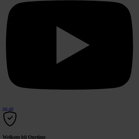
on air
Welkom bij Onetime