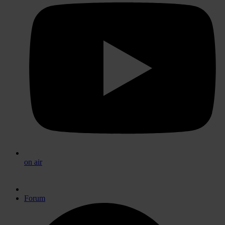
on air
Forum