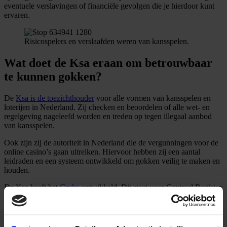
eventuele verslavingen of financiële gevolgen die je hierdoor kunt
ervaren.
Risicospelers en verslaafden weren van kansspelen.
Wat doet de Ksa eraan om betrouwbaar
te kunnen gokken?
De
Ksa is de toezichthouder
voor alle vormen van kansspelen en
loterijen in Nederland. Zij checken en beoordelen of alle wet- en
regelgeving nageleefd worden en treden op tegen illegaal aanbod
van kansspelen.
Ook zijn zij de autoriteit in Nederland die de vergunningen voor de
online casino’s gaan uitreiken. Hiervoor hebben zij een aantal
leidraden en een systeem ontwikkeld om gokken veilig te maken en
houden.
De Ksa heeft het
Cruks
ontwikkeld. Dit staat voor Centraal Register
Uitsluitingen Kansspelen. Hiermee beoogt de Ksa risicospelers en
verslaafden te weren van kansspelen. Je kunt jezelf voor een
bepaalde periode uitsluiten van kansspelen.