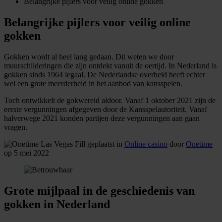
Belangrijke pijlers voor veilig online gokken
Belangrijke pijlers voor veilig online
gokken
Gokken wordt al heel lang gedaan. Dit weten we door
muurschilderingen die zijn ontdekt vanuit de oertijd. In Nederland is
gokken sinds 1964 legaal. De Nederlandse overheid heeft echter
wel een grote meerderheid in het aanbod van kansspelen.
Toch ontwikkelt de gokwereld aldoor. Vanaf 1 oktober 2021 zijn de
eerste vergunningen afgegeven door de Kansspelautoriteit. Vanaf
halverwege 2021 konden partijen deze vergunningen aan gaan
vragen.
geplaatst in
Online casino
door
Onetime
op 5 mei 2022
Grote mijlpaal in de geschiedenis van
gokken in Nederland