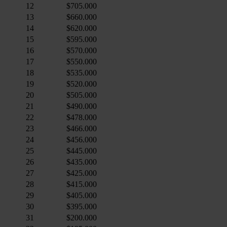
12
$705.000
informatie over uw gebruik van onze site met onze
13
$660.000
partners voor social media, adverteren en analyse. Deze
14
$620.000
partners kunnen deze gegevens combineren met andere
15
$595.000
informatie die u aan ze heeft verstrekt of die ze hebben
16
$570.000
verzameld op basis van uw gebruik van hun services.
17
$550.000
18
$535.000
19
$520.000
20
$505.000
21
$490.000
22
$478.000
23
$466.000
24
$456.000
25
$445.000
26
$435.000
27
$425.000
28
$415.000
29
$405.000
30
$395.000
31
$200.000