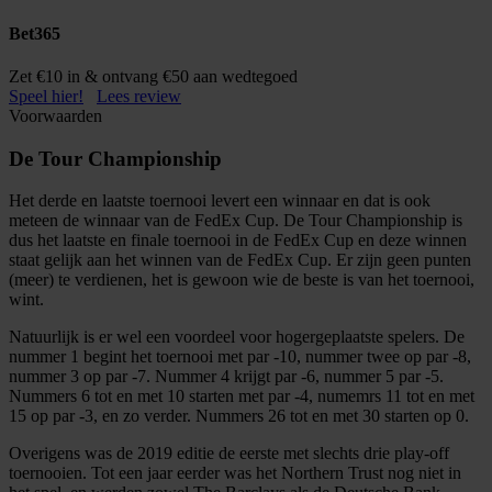
Bet365
Zet €10 in & ontvang €50 aan wedtegoed
Speel hier!
Lees review
Voorwaarden
De Tour Championship
Het derde en laatste toernooi levert een winnaar en dat is ook
meteen de winnaar van de FedEx Cup. De Tour Championship is
dus het laatste en finale toernooi in de FedEx Cup en deze winnen
staat gelijk aan het winnen van de FedEx Cup. Er zijn geen punten
(meer) te verdienen, het is gewoon wie de beste is van het toernooi,
wint.
Natuurlijk is er wel een voordeel voor hogergeplaatste spelers. De
nummer 1 begint het toernooi met par -10, nummer twee op par -8,
nummer 3 op par -7. Nummer 4 krijgt par -6, nummer 5 par -5.
Nummers 6 tot en met 10 starten met par -4, numemrs 11 tot en met
15 op par -3, en zo verder. Nummers 26 tot en met 30 starten op 0.
Overigens was de 2019 editie de eerste met slechts drie play-off
toernooien. Tot een jaar eerder was het Northern Trust nog niet in