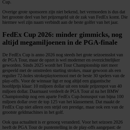
Cup.
Overige grote sponsoren zijn niet bekend, het vermoeden is dus dat
het grootste deel van het prijzengeld uit de zak van FedEx komt. Die
hiermee wel zijn naam verbindt aan de beste golfer van het jaar.
FedEx Cup 2026: minder gimmicks, nog
altijd megamiljoenen in de PGA-finale
De FedEx Cup is anno 2026 nog steeds het grote seizoensslot van
de PGA Tour, maar de opzet is wel moderner en overzichtelijker
geworden. Sinds 2025 wordt het Tour Championship niet meer
gespeeld met de omstreden starting strokes, maar gewoon als een
regulier 72-holes strokeplaytoernooi met de beste 30 spelers van de
play-offs. Voor de winnaar ligt er nog altijd een gigantische
hoofdprijs klaar: 10 miljoen dollar uit een totale prijzenpot van 40
miljoen dollar. Daarnaast verdeelt de PGA Tour al na het BMW
Championship nog een aparte FedEx Cup-bonuspot van bijna 100
miljoen dollar over de top 125 van het klassement. Dat maakt de
FedEx Cup niet alleen een strijd om prestige, maar ook een van de
grootste geldmachines in het golf.
Ook qua actualiteit is er genoeg veranderd. Voor het seizoen 2026
heeft de PGA Tour de puntentelling in de play-offs aangepast: de