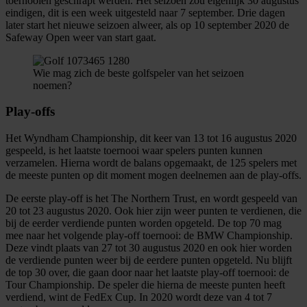
toernooien geschrapt werden. Het seizoen zou eigenlijk 30 augustus
eindigen, dit is een week uitgesteld naar 7 september. Drie dagen
later start het nieuwe seizoen alweer, als op 10 september 2020 de
Safeway Open weer van start gaat.
Wie mag zich de beste golfspeler van het seizoen
noemen?
Play-offs
Het Wyndham Championship, dit keer van 13 tot 16 augustus 2020
gespeeld, is het laatste toernooi waar spelers punten kunnen
verzamelen. Hierna wordt de balans opgemaakt, de 125 spelers met
de meeste punten op dit moment mogen deelnemen aan de play-offs.
De eerste play-off is het The Northern Trust, en wordt gespeeld van
20 tot 23 augustus 2020. Ook hier zijn weer punten te verdienen, die
bij de eerder verdiende punten worden opgeteld. De top 70 mag
mee naar het volgende play-off toernooi: de BMW Championship.
Deze vindt plaats van 27 tot 30 augustus 2020 en ook hier worden
de verdiende punten weer bij de eerdere punten opgeteld. Nu blijft
de top 30 over, die gaan door naar het laatste play-off toernooi: de
Tour Championship. De speler die hierna de meeste punten heeft
verdiend, wint de FedEx Cup. In 2020 wordt deze van 4 tot 7