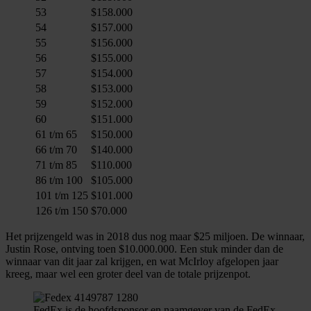
53
$158.000
54
$157.000
55
$156.000
56
$155.000
57
$154.000
58
$153.000
59
$152.000
60
$151.000
61 t/m 65
$150.000
66 t/m 70
$140.000
71 t/m 85
$110.000
86 t/m 100
$105.000
101 t/m 125
$101.000
126 t/m 150
$70.000
Het prijzengeld was in 2018 dus nog maar $25 miljoen. De winnaar,
Justin Rose, ontving toen $10.000.000. Een stuk minder dan de
winnaar van dit jaar zal krijgen, en wat McIrloy afgelopen jaar
kreeg, maar wel een groter deel van de totale prijzenpot.
FedEx is de hoofdsponsor en naamgever van de FedEx