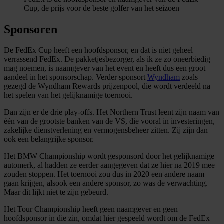
Cup, de prijs voor de beste golfer van het seizoen
Sponsoren
De FedEx Cup heeft een hoofdsponsor, en dat is niet geheel
verrassend FedEx. De pakketjesbezorger, als ik ze zo oneerbiedig
mag noemen, is naamgever van het event en heeft dus een groot
aandeel in het sponsorschap. Verder sponsort
Wyndham
zoals
gezegd de Wyndham Rewards prijzenpool, die wordt verdeeld na
het spelen van het gelijknamige toernooi.
Dan zijn er de drie play-offs. Het Northern Trust leent zijn naam van
één van de grootste banken van de VS, die vooral in investeringen,
zakelijke dienstverlening en vermogensbeheer zitten. Zij zijn dan
ook een belangrijke sponsor.
Het BMW Championship wordt gesponsord door het gelijknamige
automerk, al hadden ze eerder aangegeven dat ze hier na 2019 mee
zouden stoppen. Het toernooi zou dus in 2020 een andere naam
gaan krijgen, alsook een andere sponsor, zo was de verwachting.
Maar dit lijkt niet te zijn gebeurd.
Het Tour Championship heeft geen naamgever en geen
hoofdsponsor in die zin, omdat hier gespeeld wordt om de FedEx