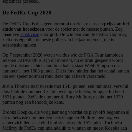
september gespeeld.
De FedEx Cup 2020
De FedEx Cup is dus geen toernooi op zich, maar een
prijs aan het
einde van het seizoen
voor de speler met de meeste punten. Zeg
maar een
Eredivisie
voor golf. De winnaar van de FedEx Cup mag
zich dus eigenlijk de beste golfer van het jaar noemen, die is
seizoenskampioen.
Op 7 september 2020 weten we dus wie de PGA Tour kampioen
seizoen 2019/2020 is. Op dit moment, nu er druk gespeeld wordt
om de ontstane achterstand in te halen, staat Webb Simpson op
nummer 1 met 1583 punten. Dit is fors minder dan het aantal punten
dat een speler normaal rond deze tijd al heeft verzameld.
Justin Thomas staat tweede met 1543 punten, een minimaal verschil
dus. Ook de nummer 3 zit de twee op de hielen, Sungjae Im heeft
1531 punten. Zelfs de nummer 4, Rory McIlroy, maakt met 1270
punten nog een behoorlijke kans.
Brooks Koepka, die vorig jaar nog voordat de play-offs begonnen al
de onbetwiste nummer één leek te zijn en McIlroy toen nog ver
achter zich liet, staat eind juni slechts op de 152e plek. Toch wist
McIlroy de FedEx cup uiteindelijk te winnen en moest Koepka aan