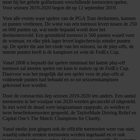
moet hij het gehele golfseizoen verschillende toernooien spelen.
Voor seizoen 2019-2020 begon dit op 12 september 2019.
Voor alle events waar spelers van de PGA Tour deelnemen, kunnen
ze punten verdienen. De winst van een toernooi levert tussen de 250
en 600 punten op, wat mede bepaald wordt door het
deelnemersveld. Een gemiddeld toernooi is 500 punten waard voor
de winnaar, en elke plek lager levert logischerwijs minder punten
op. De speler die aan het einde van het seizoen, na de play-offs, de
meeste punten heeft is de kampioen en wint de FedEx Cup.
Vanaf 2008 is bepaald dat spelers minimaal het laatste play-off
toernooi zal moeten spelen om kans te maken op de FedEx Cup.
Daarvoor was het mogelijk dat een speler voor de play-offs al
voldoende punten had behaald en zo tot seizoenskampioen
gekroond kon worden.
Door de coronacrisis liep seizoen 2019-2020 iets anders. Een aantal
toernooien in het voorjaar van 2020 werden gecanceld of uitgesteld.
In mei werd de draad weer langzaamaan opgepakt, zo werden er
twee benefiettoernooien gespeeld, de TaylorMade Driving Relief en
Capital One’s The Match: Champions for Charity.
Vanaf medio juni gingen ook de officiële toernooien weer van start,
waarbij enkele eerdere toernooien werden ingehaald en er ook