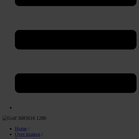
Home
/
Over knaken
/