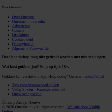
Meer informatie
Over Onetime
Onetime in de media
Adverteren
Contact
Disclaimer
Cookiebeleid
Privacybeleid
Algemene Voorwaarden
Deze boodschap mag niet gedeeld worden met minderjarigen.
Wat kost gokken jou? Stop op tijd. 18+.
Gokken kan verslavend zijn. Hulp nodig? Ga naar
hands24x7.nl
Tips voor verantwoord spelen
Veilig Spelen – Kansspelautoriteit
Open over gokken
© 2026 Onetime.nl - All rights reserved |
Website door Vrolijk
Online