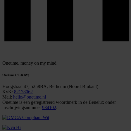
Onetime,
money on my mind
Onetime (BCB BV)
Hoogstraat 47, 5258BA, Berlicum (Noord-Brabant)
KvK:
82178062
Mail:
hello@onetime.nl
Onetime is een geregistreerd woordmerk in de Benelux onder
inschrijvingsnummer
984102
.