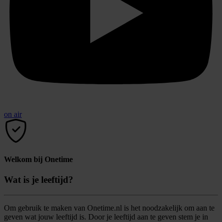
on air
Welkom bij Onetime
Wat is je leeftijd?
Om gebruik te maken van Onetime.nl is het noodzakelijk om aan te
geven wat jouw leeftijd is. Door je leeftijd aan te geven stem je in