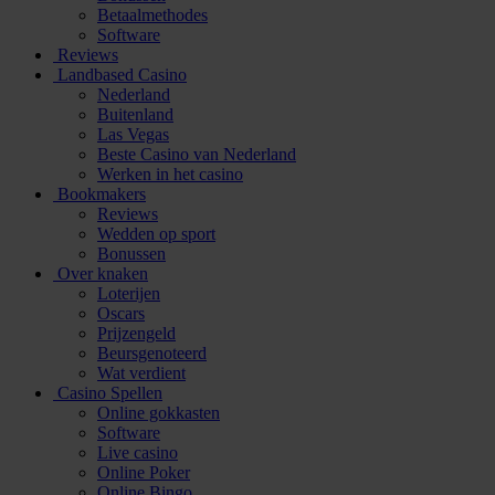
Betaalmethodes
Software
Reviews
Landbased Casino
Nederland
Buitenland
Las Vegas
Beste Casino van Nederland
Werken in het casino
Bookmakers
Reviews
Wedden op sport
Bonussen
Over knaken
Loterijen
Oscars
Prijzengeld
Beursgenoteerd
Wat verdient
Casino Spellen
Online gokkasten
Software
Live casino
Online Poker
Online Bingo