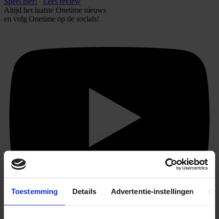
Speel hier!
Lees review
Altijd het laatste Onetime nieuws
en volg
Onetime
op de socials!
Toestemming
Details
Advertentie-instellingen
Ov