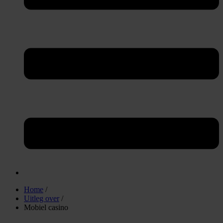
Home
/
Uitleg over
/
Mobiel casino