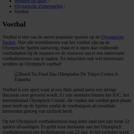
Wedden op sport
/
Olympische Zomerspelen
/
Voetbal
Voetbal
Voetbal is een van de meest populaire sporten op de
Olympische
Spelen
. Niet alle wereldsterren van het voetbal zijn op de
Olympische Spelen aanwezig, maar er is meer dan voldoende
voetbaltalent bij de mannen en de vrouwen om er een interessant
voetbaltoernooi van te maken. En misschien ook wel interessant:
wedden op Olympisch voetbal!
Voetbal is een sport waar al een flink aantal jaren een stevige
discussie over gevoerd wordt. Er zijn stemmen binnen het IOC, het
Internationaal Olympisch Comité, die vinden dat voetbal geen plaats
meer heeft op de Spelen omdat de voetbalsport als mondiale
toernooien genoeg van zichzelf heeft.
Op het Olympisch voetbaltoernooi mag ieder land niet zijn beste 22
spelers afvaardigen. Er geldt voor deelname aan het Olympisch
voetbaltoernooi een leeftijdsgrens van 23 jaar. In het verleden werd