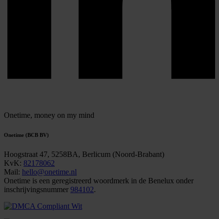
Onetime,
money on my mind
Onetime (BCB BV)
Hoogstraat 47, 5258BA, Berlicum (Noord-Brabant)
KvK:
82178062
Mail:
hello@onetime.nl
Onetime is een geregistreerd woordmerk in de Benelux onder
inschrijvingsnummer
984102
.