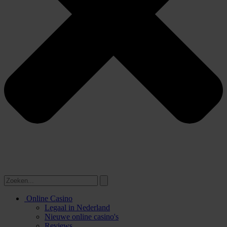
Online Casino
Legaal in Nederland
Nieuwe online casino's
Reviews