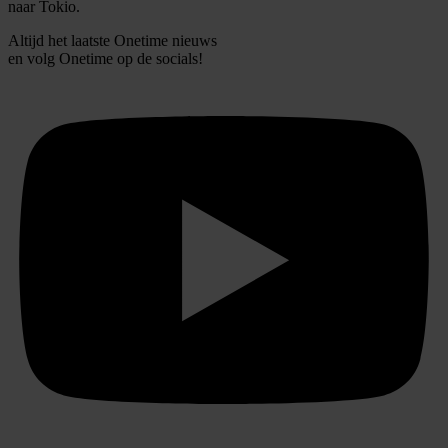
naar Tokio.
Altijd het laatste Onetime nieuws
en volg
Onetime
op de socials!