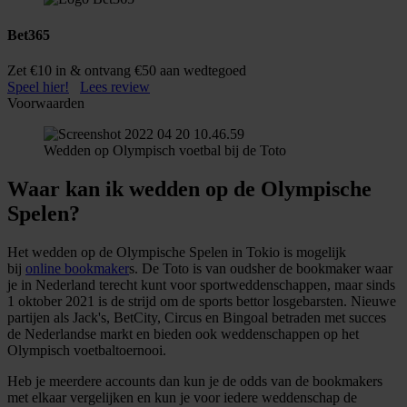
Bet365
Zet €10 in & ontvang €50 aan wedtegoed
Speel hier!
Lees review
Voorwaarden
Wedden op Olympisch voetbal bij de Toto
Waar kan ik wedden op de Olympische
Spelen?
Het wedden op de Olympische Spelen in Tokio is mogelijk
bij
online bookmaker
s. De Toto is van oudsher de bookmaker waar
je in Nederland terecht kunt voor sportweddenschappen, maar sinds
1 oktober 2021 is de strijd om de sports bettor losgebarsten. Nieuwe
partijen als Jack's, BetCity, Circus en Bingoal betraden met succes
de Nederlandse markt en bieden ook weddenschappen op het
Olympisch voetbaltoernooi.
Heb je meerdere accounts dan kun je de odds van de bookmakers
met elkaar vergelijken en kun je voor iedere weddenschap de