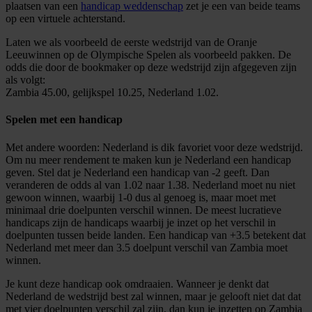
plaatsen van een
handicap weddenschap
zet je een van beide teams
op een virtuele achterstand.
Laten we als voorbeeld de eerste wedstrijd van de Oranje
Leeuwinnen op de Olympische Spelen als voorbeeld pakken. De
odds die door de bookmaker op deze wedstrijd zijn afgegeven zijn
als volgt:
Zambia 45.00, gelijkspel 10.25, Nederland 1.02.
Spelen met een handicap
Met andere woorden: Nederland is dik favoriet voor deze wedstrijd.
Om nu meer rendement te maken kun je Nederland een handicap
geven. Stel dat je Nederland een handicap van -2 geeft. Dan
veranderen de odds al van 1.02 naar 1.38. Nederland moet nu niet
gewoon winnen, waarbij 1-0 dus al genoeg is, maar moet met
minimaal drie doelpunten verschil winnen. De meest lucratieve
handicaps zijn de handicaps waarbij je inzet op het verschil in
doelpunten tussen beide landen. Een handicap van +3.5 betekent dat
Nederland met meer dan 3.5 doelpunt verschil van Zambia moet
winnen.
Je kunt deze handicap ook omdraaien. Wanneer je denkt dat
Nederland de wedstrijd best zal winnen, maar je gelooft niet dat dat
met vier doelpunten verschil zal zijn, dan kun je inzetten op Zambia