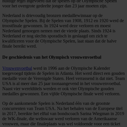
huidige regel ingevoerd dat de spelers op de Olympische Spelen
voor het overgrote gedeelte jonger dan 23 jaar moeten zijn.
Nederland is drievoudig bronzen medaillewinnaar op de
Olympische Spelen. Bij de Spelen van 1908, 1912 en 1920 werd de
troostfinale gewonnen. In 1924 werd deze verloren en moest
Nederland genoegen nemen met de vierde plaats. Sinds 1924 is
Nederland er nog slechts sporadisch in geslaagd om zich te
kwalificeren voor de Olympische Spelen, laat staan dat de halve
finale bereikt werd.
De geschiedenis van het Olympisch vrouwenvoetbal
Vrouwenvoetbal
werd in 1996 aan de Olympische Kalender
toegevoegd tijdens de Spelen in Atlanta. Het werd direct een gouden
medaille voor de Verenigde Staten. Heel verrassend is dat niet. Team
USA is al meer dan 25 jaar toonaangevend in het vrouwenvoetbal.
Naast vier wereldtitels werden er ook vier Olympische gouden
medailles gewonnen. Een vijfde Olympische finale werd verloren.
Op de aankomende Spelen is Nederland één van de grootste
concurrenten van Team USA. Na het behalen van de Europese titel
in 2017, bereikte het elftal van bondscoach Sarina Wiegman in 2019
de WK-finale, die weliswaar werd verloren van de Amerikaanse
vrouwen, maar die finaleplaats was wel voldoende voor een ticket