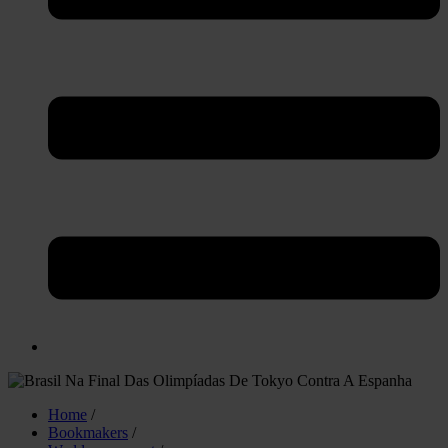
Home
/
Bookmakers
/