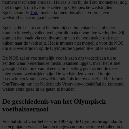
moment inschatten cruciaal. Helaas is het bij de Toto momenteel nog
niet mogelijk om live in te zetten op Olympische wedstrijden.
Spelers van de
Toto
moeten kunnen dus alleen voordat een
wedstrijd van start gaat inzetten.
Spelers die een account hebben bij een buitenlandse aanbieder
kunnen in veel gevallen wel gebruik maken van live wedopties. Zij
kunnen dan vaak via een livestream van de bookmaker ook mee
kijken naar de wedstrijd. Het is immers niet mogelijk voor de NOS
om alle wedstrijden op de Olympische Spelen live uit te zenden.
De NOS zal er voornamelijk voor kiezen om wedstrijden uit te
zenden waar Nederlandse medaillekansen liggen, maar het is niet
gezegd dat dat ook vanuit een sports betting perspectief de meest
interessante wedstrijden zijn. De wedstrijden van de Oranje
Leeuwinnen kunnen zowel lucratief als interessant zijn. Het is onze
OneTime-tip om het Nederlands Vrouwenvoetbalelftal de komende
weken extra goed in de gaten te houden.
De geschiedenis van het Olympisch
voetbaltoernooi
Voetbal stond voor het eerst in 1900 op de Olympische agenda. In
de beginjaren was het landen toegestaan om meerdere elftallen in te