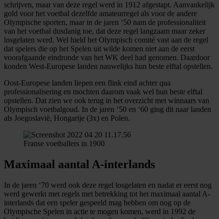
schrijven, maar van deze regel werd in 1912 afgestapt. Aanvankelijk
gold voor het voetbal dezelfde amateurregel als voor de andere
Olympische sporten, maar in de jaren ‘50 nam de professionaliteit
van het voetbal dusdanig toe, dat deze regel langzaam maar zeker
losgelaten werd. Wel hield het Olympisch comité vast aan de regel
dat spelers die op het Spelen uit wilde komen niet aan de eerst
voorafgaande eindronde van het WK deel had genomen. Daardoor
konden West-Europese landen nauwelijks hun beste elftal opstellen.
Oost-Europese landen liepen een flink eind achter qua
professionalisering en mochten daarom vaak wel hun beste elftal
opstellen. Dat zien we ook terug in het overzicht met winnaars van
Olympisch voetbalgoud. In de jaren ‘50 en ‘60 ging dit naar landen
als Joegoslavië, Hongarije (3x) en Polen.
Franse voetballers in 1900
Maximaal aantal A-interlands
In de jaren ‘70 werd ook deze regel losgelaten en nadat er eerst nog
werd gewerkt met regels met betrekking tot het maximaal aantal A-
interlands dat een speler gespeeld mag hebben om nog op de
Olympische Spelen in actie te mogen komen, werd in 1992 de