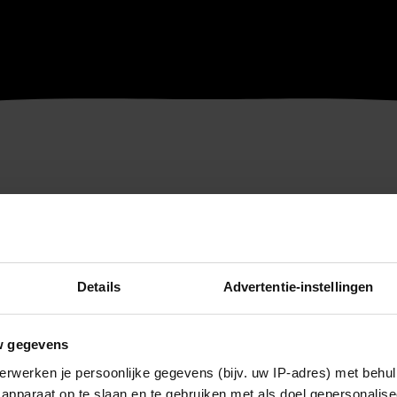
Details
Advertentie-instellingen
w gegevens
erwerken je persoonlijke gegevens (bijv. uw IP-adres) met behul
apparaat op te slaan en te gebruiken met als doel gepersonalise