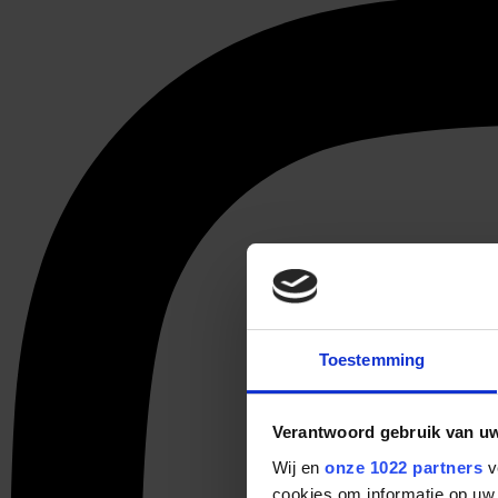
Toestemming
Verantwoord gebruik van u
Wij en
onze 1022 partners
v
cookies om informatie op uw 