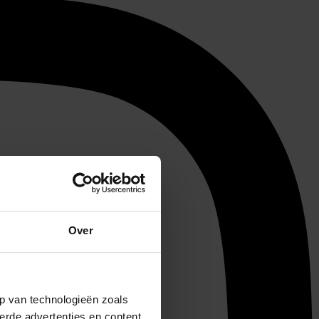
Over
p van technologieën zoals
erde advertenties en content,