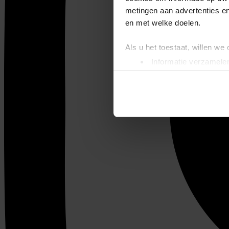
metingen aan advertenties en
en met welke doelen.
Als u het toestaat, willen we
Informatie verzamelen
Uw apparaat identific
Lees meer over hoe uw perso
toestemming op elk moment wi
We gebruiken cookies om cont
websiteverkeer te analyseren
media, adverteren en analys
verstrekt of die ze hebben v