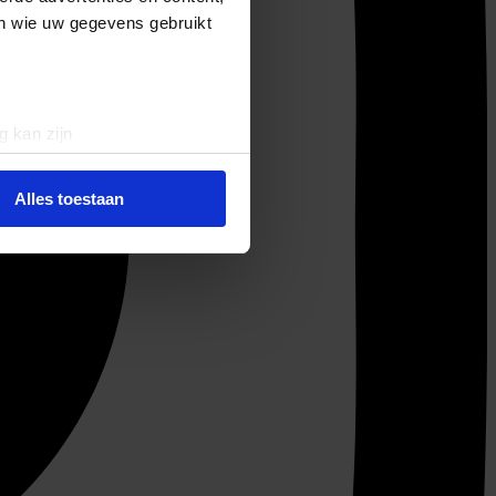
en wie uw gegevens gebruikt
g kan zijn
erprinting)
t
detailgedeelte
in. U kunt uw
Alles toestaan
 media te bieden en om ons
ze partners voor social
nformatie die u aan ze heeft