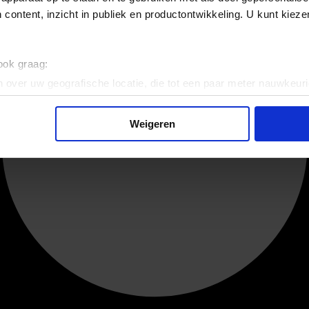
 content, inzicht in publiek en productontwikkeling. U kunt kiez
 ook graag:
 over uw geografische locatie, die tot een paar meter nauwkeuri
eren door het actief te scannen op specifieke eigenschappen (fing
onlijke gegevens worden verwerkt en stel uw voorkeuren in he
Weigeren
jzigen of intrekken in de Cookieverklaring.
ent en advertenties te personaliseren, om functies voor social
. Ook delen we informatie over uw gebruik van onze site met on
e. Deze partners kunnen deze gegevens combineren met andere i
erzameld op basis van uw gebruik van hun services.