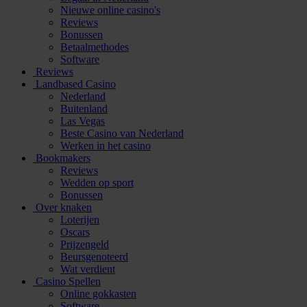
Nieuwe online casino's
Reviews
Bonussen
Betaalmethodes
Software
Reviews
Landbased Casino
Nederland
Buitenland
Las Vegas
Beste Casino van Nederland
Werken in het casino
Bookmakers
Reviews
Wedden op sport
Bonussen
Over knaken
Loterijen
Oscars
Prijzengeld
Beursgenoteerd
Wat verdient
Casino Spellen
Online gokkasten
Software