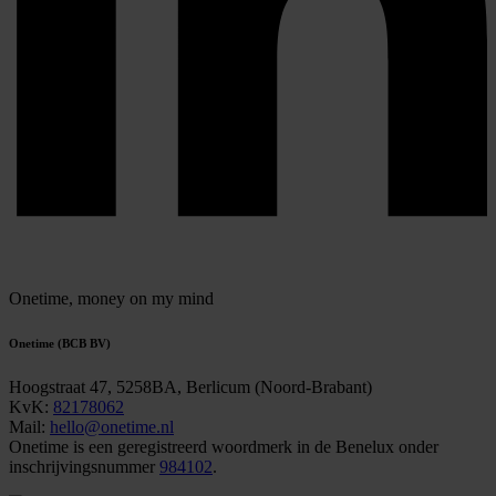
Onetime,
money on my mind
Onetime (BCB BV)
Hoogstraat 47, 5258BA, Berlicum (Noord-Brabant)
KvK:
82178062
Mail:
hello@onetime.nl
Onetime is een geregistreerd woordmerk in de Benelux onder
inschrijvingsnummer
984102
.