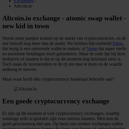
Exchanges
/
Altcoin.io
Altcoin.io exchange - atomic swap wallet -
new kid in town
Steeds meer partijen komen op de markt van cryptocurrencies, en de
ene belooft nog meer dan de ander. We hebben bijvoorbeeld
Ethos
,
dat bezig is een universele wallet te maken, of
Verge
dat super snelle
en anonieme betalingen moet garanderen. Maar de rode lijn bij deze
bedrijven of munten is dat er op dit moment nog helemaal niets is.
Toch staan de investeerders in de rij om mee te doen en de waarde
omhoog te stuwen.
Maar waar heeft elke cryptocurrency handelaar behoefte aan?
Een goede cryptocurrency exchange
Er zijn op dit moment al vele cryptocurrency exchanges, waarbij
sommige zelfs al gesloten zijn voor nieuwe klanten. Men kan de
groei gewoonweg niet aan. Op basis van eerdere exchanges zullen
er nieuwe exchanges komen die leren van fouten of onhandigheden