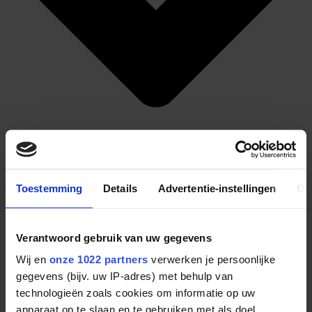
Toestemming
Details
Advertentie-instellingen
Ov
Verantwoord gebruik van uw gegevens
Wij en
onze 1022 partners
verwerken je persoonlijke
Zeker op dit moment is het huilen met de pet op als het gaat om
gegevens (bijv. uw IP-adres) met behulp van
klantenservice bij de exchanges. Ik heb zelfs getracht om mijn
technologieën zoals cookies om informatie op uw
account bij Bitfinex te verifiëren en hier staat een wachttijd voor van
apparaat op te slaan en te gebruiken met als doel