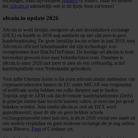
exchanges, zoals bijvoorbeeld
Binance
of Bittrex, maar we denken
dat
Altcoin.io
uiteindelijk ook in dit lijstje thuis zal horen!
altcoin.io update 2026
Altcoin.io werd destijds neergezet als een decentralized exchange
(DEX) en haalde in 2018 nog aandacht op met zijn peer-to-peer
handelsoplossing. De grote breuklijn kwam echter in juni 2019, toen
Altcoin.io officieel bekendmaakte dat zijn technologie was
overgenomen door BnkToTheFuture. De huidige url altcoin.io leidt
bovendien gewoon door naar bnktothefuture.com. Daarmee is
altcoin.io anno 2026 niet meer te zien als een zelfstandig, actief
handelsplatform voor Nederlandse gebruikers.
Voor jullie Onetime lezers is dat extra relevant omdat aanbieders van
cryptoactivadiensten binnen de EU onder MiCAR een vergunning
of notificatie nodig hebben om zulke diensten aan te bieden.
Tegelijk zegt de AFM ook dat decentrale handelsplatformen (DeFi)
in principe buiten haar toezicht kunnen vallen, al moet dat per geval
bekeken worden. Juist omdat altcoin.io ooit als DEX werd
gepositioneerd, maar de site nu geen heldere actuele
exchangepropositie meer laat zien, is dit in 2026 vooral een naam uit
een eerdere cryptofase en geen moderne exchange die je nog serieus
naast Bitvavo,
Finst
of Coinbase zet.