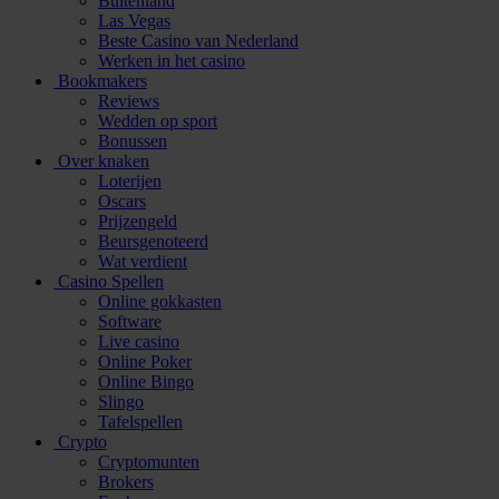
Buitenland
Las Vegas
Beste Casino van Nederland
Werken in het casino
Bookmakers
Reviews
Wedden op sport
Bonussen
Over knaken
Loterijen
Oscars
Prijzengeld
Beursgenoteerd
Wat verdient
Casino Spellen
Online gokkasten
Software
Live casino
Online Poker
Online Bingo
Slingo
Tafelspellen
Crypto
Cryptomunten
Brokers