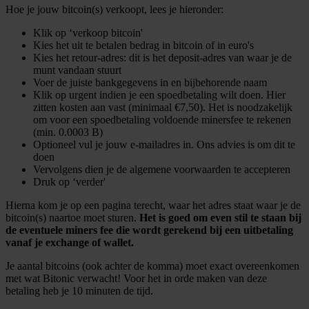
Hoe je jouw bitcoin(s) verkoopt, lees je hieronder:
Klik op ‘verkoop bitcoin'
Kies het uit te betalen bedrag in bitcoin of in euro's
Kies het retour-adres: dit is het deposit-adres van waar je de
munt vandaan stuurt
Voer de juiste bankgegevens in en bijbehorende naam
Klik op urgent indien je een spoedbetaling wilt doen. Hier
zitten kosten aan vast (minimaal €7,50). Het is noodzakelijk
om voor een spoedbetaling voldoende minersfee te rekenen
(min. 0.0003 B)
Optioneel vul je jouw e-mailadres in. Ons advies is om dit te
doen
Vervolgens dien je de algemene voorwaarden te accepteren
Druk op ‘verder'
Hierna kom je op een pagina terecht, waar het adres staat waar je de
bitcoin(s) naartoe moet sturen.
Het is goed om even stil te staan bij
de eventuele miners fee die wordt gerekend bij een uitbetaling
vanaf je exchange of wallet.
Je aantal bitcoins (ook achter de komma) moet exact overeenkomen
met wat Bitonic verwacht! Voor het in orde maken van deze
betaling heb je 10 minuten de tijd.