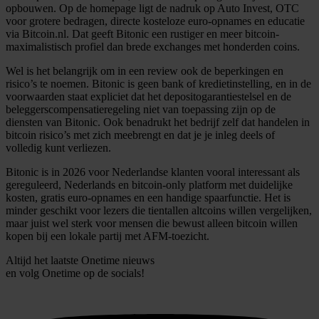
We gebruiken cookies om content en advertenties te
opbouwen. Op de homepage ligt de nadruk op Auto Invest, OTC
voor grotere bedragen, directe kosteloze euro-opnames en educatie
personaliseren, om functies voor social media te bieden
via Bitcoin.nl. Dat geeft Bitonic een rustiger en meer bitcoin-
en om ons websiteverkeer te analyseren. Ook delen we
maximalistisch profiel dan brede exchanges met honderden coins.
informatie over uw gebruik van onze site met onze
Wel is het belangrijk om in een review ook de beperkingen en
partners voor social media, adverteren en analyse. Deze
risico’s te noemen. Bitonic is geen bank of kredietinstelling, en in de
partners kunnen deze gegevens combineren met andere
voorwaarden staat expliciet dat het depositogarantiestelsel en de
beleggerscompensatieregeling niet van toepassing zijn op de
informatie die u aan ze heeft verstrekt of die ze hebben
diensten van Bitonic. Ook benadrukt het bedrijf zelf dat handelen in
verzameld op basis van uw gebruik van hun services.
bitcoin risico’s met zich meebrengt en dat je je inleg deels of
volledig kunt verliezen.
Bitonic is in 2026 voor Nederlandse klanten vooral interessant als
gereguleerd, Nederlands en bitcoin-only platform met duidelijke
kosten, gratis euro-opnames en een handige spaarfunctie. Het is
minder geschikt voor lezers die tientallen altcoins willen vergelijken,
maar juist wel sterk voor mensen die bewust alleen bitcoin willen
kopen bij een lokale partij met AFM-toezicht.
Altijd het laatste Onetime nieuws
en volg
Onetime
op de socials!