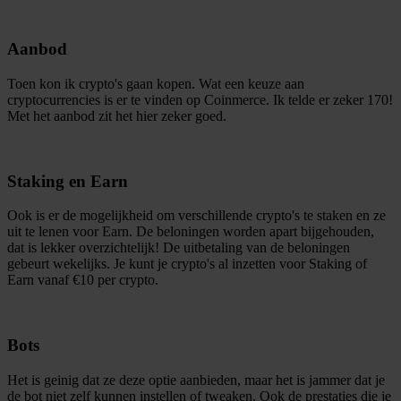
informatie over uw gebruik van onze site met onze
partners voor social media, adverteren en analyse. Deze
Aanbod
partners kunnen deze gegevens combineren met andere
informatie die u aan ze heeft verstrekt of die ze hebben
Toen kon ik crypto's gaan kopen. Wat een keuze aan
verzameld op basis van uw gebruik van hun services.
cryptocurrencies is er te vinden op Coinmerce. Ik telde er zeker 170!
Met het aanbod zit het hier zeker goed.
Staking en Earn
Ook is er de mogelijkheid om verschillende crypto's te staken en ze
uit te lenen voor Earn. De beloningen worden apart bijgehouden,
dat is lekker overzichtelijk! De uitbetaling van de beloningen
gebeurt wekelijks. Je kunt je crypto's al inzetten voor Staking of
Earn vanaf €10 per crypto.
Bots
Het is geinig dat ze deze optie aanbieden, maar het is jammer dat je
de bot niet zelf kunnen instellen of tweaken. Ook de prestaties die je