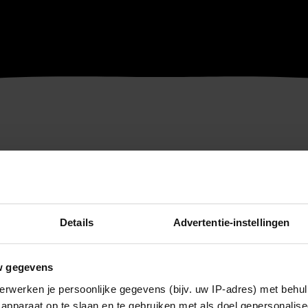
Details
Advertentie-instellingen
w gegevens
erwerken je persoonlijke gegevens (bijv. uw IP-adres) met behul
apparaat op te slaan en te gebruiken met als doel gepersonalise