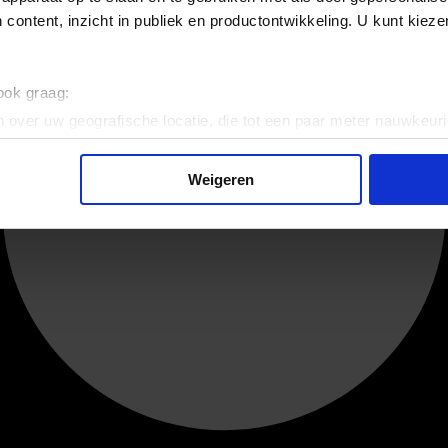
 content, inzicht in publiek en productontwikkeling. U kunt kiez
 ook graag:
 over uw geografische locatie, die tot een paar meter nauwkeuri
eren door het actief te scannen op specifieke eigenschappen (fing
onlijke gegevens worden verwerkt en stel uw voorkeuren in he
Weigeren
jzigen of intrekken in de Cookieverklaring.
ent en advertenties te personaliseren, om functies voor social
. Ook delen we informatie over uw gebruik van onze site met on
e. Deze partners kunnen deze gegevens combineren met andere i
erzameld op basis van uw gebruik van hun services.