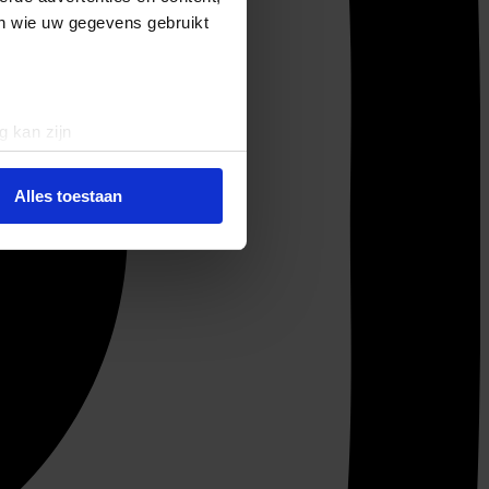
en wie uw gegevens gebruikt
g kan zijn
erprinting)
t
detailgedeelte
in. U kunt uw
Alles toestaan
 media te bieden en om ons
ze partners voor social
nformatie die u aan ze heeft