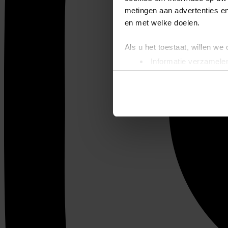
metingen aan advertenties en
en met welke doelen.
Als u het toestaat, willen we
Informatie verzamelen
Uw apparaat identific
Lees meer over hoe uw perso
toestemming op elk moment wi
We gebruiken cookies om cont
websiteverkeer te analyseren
media, adverteren en analys
verstrekt of die ze hebben v