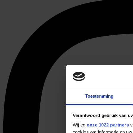
Toestemming
Verantwoord gebruik van u
Wij en
onze 1022 partners
v
cookies om informatie op uw 