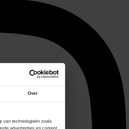
Over
p van technologieën zoals
erde advertenties en content,