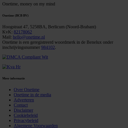
Onetime,
money on my mind
Onetime (BCB BV)
Hoogstraat 47, 5258BA, Berlicum (Noord-Brabant)
KvK:
82178062
Mail:
hello@onetime.nl
Onetime is een geregistreerd woordmerk in de Benelux onder
inschrijvingsnummer
984102
.
Meer informatie
Over Onetime
Onetime in de media
Adverteren
Contact
Disclaimer
Cookiebeleid
Privacybeleid
Algemene Voorwaarden