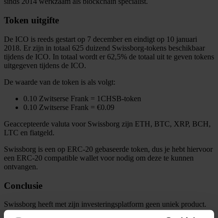
sinds 2014 werkzaam als blockchain specialist.
Token uitgifte
De ICO is reeds gestart op 7 december en eindigt op 10 januari
2018. Er zijn in totaal 625 duizend Swissborg-tokens beschikbaar
tijdens de ICO. In totaal wordt er 62,5% de totaal uit te geven tokens
uitgegeven tijdens de ICO.
De waarde van de token is als volgt:
0.10 Zwitserse Frank = 1CHSB-token
0.10 Zwitserse Frank = €0.09
Geaccepteerde valuta voor Swissborg zijn ETH, BTC, XRP, BCH,
LTC en fiatgeld.
Swissborg is een op ERC-20 gebaseerde token, dus je hebt hiervoor
een ERC-20 compatible wallet voor nodig om deze te kunnen
ontvangen.
Conclusie
Swissborg heeft met zijn investeringsplatform geen uniek product.
Al eerder schreven we over het
Taklimakan Network
, die een