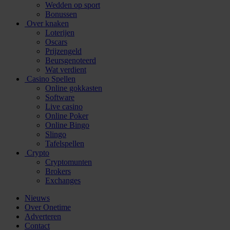
Wedden op sport
Bonussen
Over knaken
Loterijen
Oscars
Prijzengeld
Beursgenoteerd
Wat verdient
Casino Spellen
Online gokkasten
Software
Live casino
Online Poker
Online Bingo
Slingo
Tafelspellen
Crypto
Cryptomunten
Brokers
Exchanges
Nieuws
Over Onetime
Adverteren
Contact