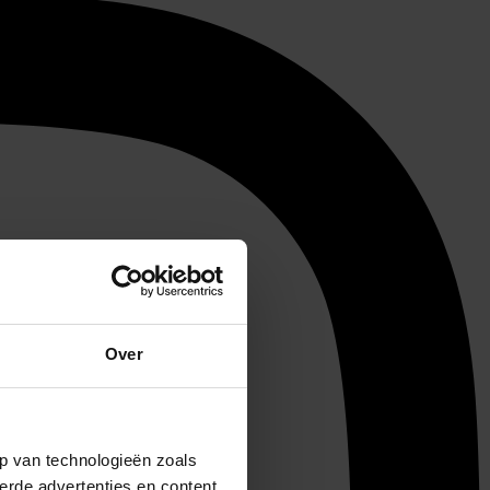
Over
p van technologieën zoals
erde advertenties en content,