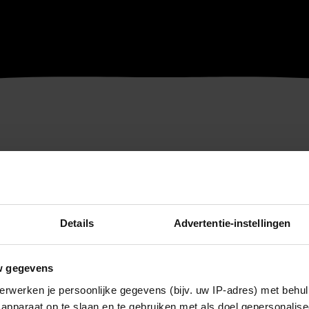
Details
Advertentie-instellingen
w gegevens
erwerken je persoonlijke gegevens (bijv. uw IP-adres) met behul
apparaat op te slaan en te gebruiken met als doel gepersonalise