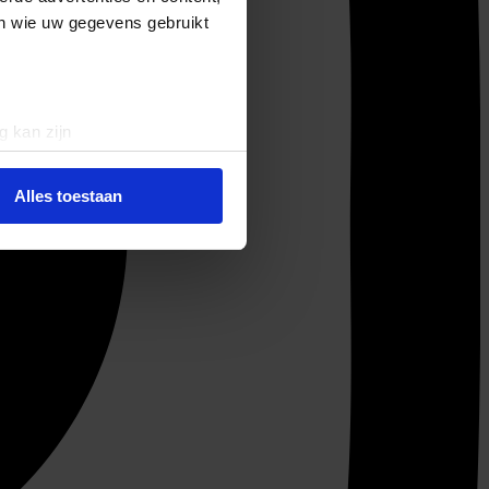
en wie uw gegevens gebruikt
g kan zijn
erprinting)
t
detailgedeelte
in. U kunt uw
Alles toestaan
 media te bieden en om ons
ze partners voor social
nformatie die u aan ze heeft