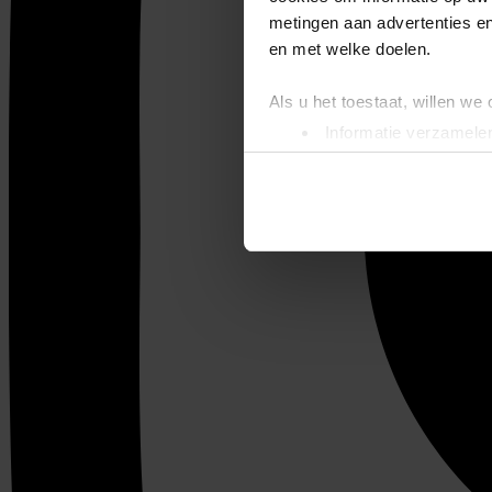
metingen aan advertenties en
en met welke doelen.
Als u het toestaat, willen we
Informatie verzamelen
Uw apparaat identific
Lees meer over hoe uw perso
toestemming op elk moment wi
We gebruiken cookies om cont
websiteverkeer te analyseren
media, adverteren en analys
verstrekt of die ze hebben v