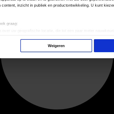
 content, inzicht in publiek en productontwikkeling. U kunt kiez
 ook graag:
 over uw geografische locatie, die tot een paar meter nauwkeuri
eren door het actief te scannen op specifieke eigenschappen (fing
onlijke gegevens worden verwerkt en stel uw voorkeuren in he
Weigeren
jzigen of intrekken in de Cookieverklaring.
ent en advertenties te personaliseren, om functies voor social
. Ook delen we informatie over uw gebruik van onze site met on
e. Deze partners kunnen deze gegevens combineren met andere i
erzameld op basis van uw gebruik van hun services.