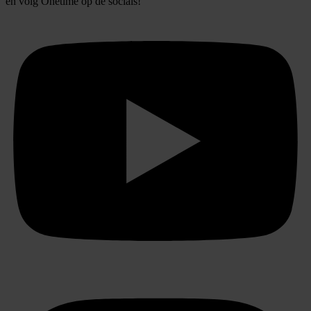
en volg
Onetime
op de socials!