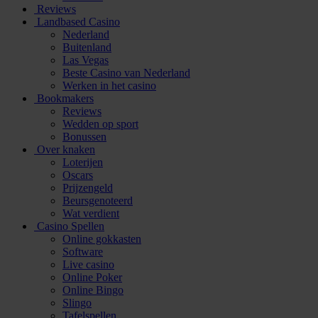
Reviews
Landbased Casino
Nederland
Buitenland
Las Vegas
Beste Casino van Nederland
Werken in het casino
Bookmakers
Reviews
Wedden op sport
Bonussen
Over knaken
Loterijen
Oscars
Prijzengeld
Beursgenoteerd
Wat verdient
Casino Spellen
Online gokkasten
Software
Live casino
Online Poker
Online Bingo
Slingo
Tafelspellen