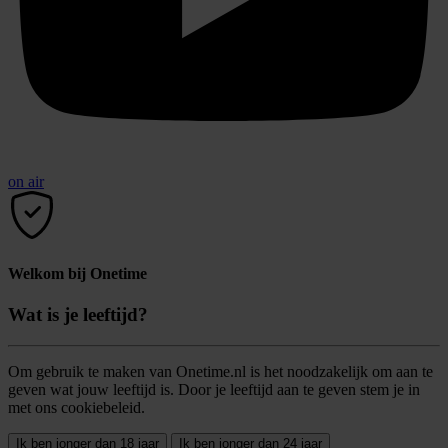
on air
Welkom bij Onetime
Wat is je leeftijd?
Om gebruik te maken van Onetime.nl is het noodzakelijk om aan te
geven wat jouw leeftijd is. Door je leeftijd aan te geven stem je in
met ons cookiebeleid.
Ik ben jonger dan 18 jaar
Ik ben jonger dan 24 jaar