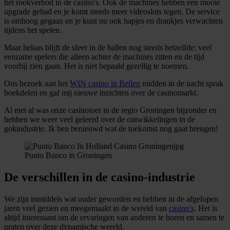
het rookverbod in de casino's. Ook de machines hebben een mooie
upgrade gehad en je komt steeds meer videoslots tegen. De service
is omhoog gegaan en je kunt nu ook hapjes en drankjes verwachten
tijdens het spelen.
Maar helaas blijft de sfeer in de hallen nog steeds hetzelfde: veel
eenzame spelers die alleen achter de machines zitten en de tijd
voorbij zien gaan. Het is niet bepaald gezellig te noemen.
Ons bezoek aan het
WIN casino in Beilen
midden in de nacht sprak
boekdelen en gaf mij nieuwe inzichten over de casinomarkt.
Al met al was onze casinotoer in de regio Groningen bijzonder en
hebben we weer veel geleerd over de ontwikkelingen in de
gokindustrie. Ik ben benieuwd wat de toekomst nog gaat brengen!
Punto Banco in Groningen
De verschillen in de casino-industrie
We zijn inmiddels wat ouder geworden en hebben in de afgelopen
jaren veel gezien en meegemaakt in de wereld van
casino's
. Het is
altijd interessant om de ervaringen van anderen te horen en samen te
praten over deze dynamische wereld.