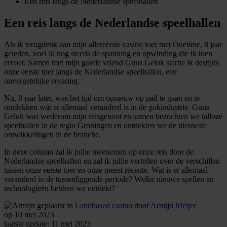
Een reis langs de Nederlandse speelhallen
Een reis langs de Nederlandse speelhallen
Als ik terugdenk aan mijn allereerste casino toer met Onetime, 8 jaar
geleden, voel ik nog steeds de spanning en opwinding die ik toen
ervoer. Samen met mijn goede vriend Guus Geluk startte ik destijds
onze eerste toer langs de Nederlandse speelhallen, een
onvergetelijke ervaring.
Nu, 8 jaar later, was het tijd om opnieuw op pad te gaan en te
ontdekken wat er allemaal veranderd is in de gokindustrie. Guus
Geluk was wederom mijn reisgenoot en samen bezochten we talloze
speelhallen in de regio Groningen en ontdekten we de nieuwste
ontwikkelingen in de branche.
In deze column zal ik jullie meenemen op onze reis door de
Nederlandse speelhallen en zal ik jullie vertellen over de verschillen
tussen onze eerste toer en onze meest recente. Wat is er allemaal
veranderd in de tussenliggende periode? Welke nieuwe spellen en
technologieën hebben we ontdekt?
geplaatst in
Landbased casino
door
Armijn Meijer
op 10 mei 2023
laatste update: 11 mei 2023