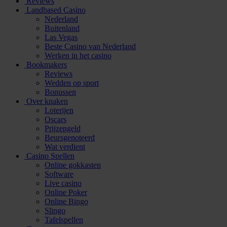
Reviews
Landbased Casino
Nederland
Buitenland
Las Vegas
Beste Casino van Nederland
Werken in het casino
Bookmakers
Reviews
Wedden op sport
Bonussen
Over knaken
Loterijen
Oscars
Prijzengeld
Beursgenoteerd
Wat verdient
Casino Spellen
Online gokkasten
Software
Live casino
Online Poker
Online Bingo
Slingo
Tafelspellen