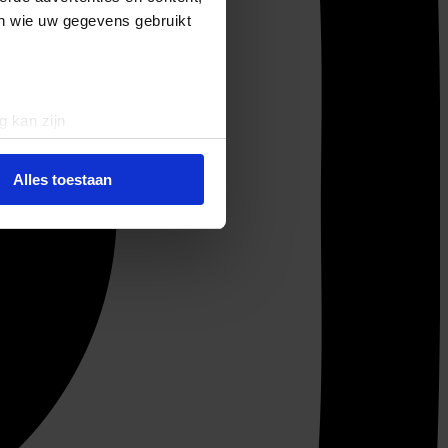
en wie uw gegevens gebruikt
g kan zijn
erprinting)
t
detailgedeelte
in. U kunt uw
Alles toestaan
 media te bieden en om ons
ze partners voor social
nformatie die u aan ze heeft