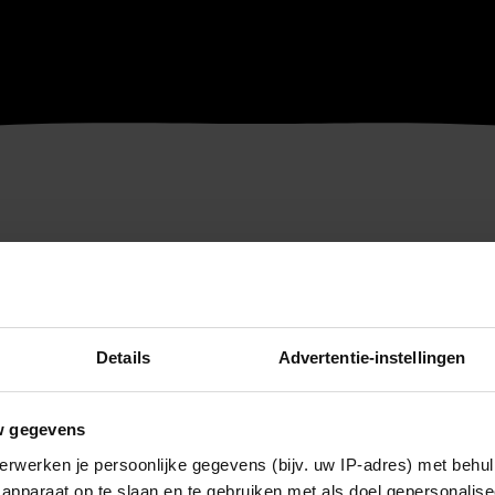
Details
Advertentie-instellingen
w gegevens
erwerken je persoonlijke gegevens (bijv. uw IP-adres) met behul
apparaat op te slaan en te gebruiken met als doel gepersonalise