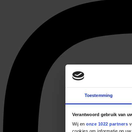
Toestemming
Verantwoord gebruik van u
Wij en
onze 1022 partners
v
cookies om informatie op uw 