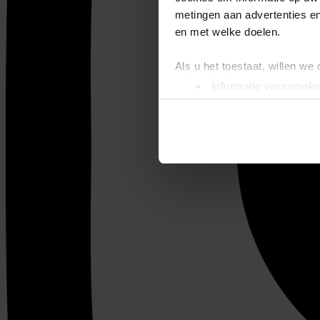
metingen aan advertenties en
en met welke doelen.
Als u het toestaat, willen we
Informatie verzamelen
Uw apparaat identific
Lees meer over hoe uw perso
toestemming op elk moment wi
We gebruiken cookies om cont
websiteverkeer te analyseren
media, adverteren en analys
verstrekt of die ze hebben v