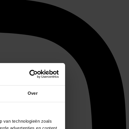
Over
p van technologieën zoals
erde advertenties en content,