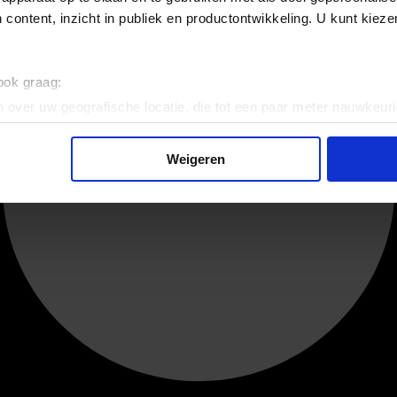
 content, inzicht in publiek en productontwikkeling. U kunt kiez
 ook graag:
 over uw geografische locatie, die tot een paar meter nauwkeuri
eren door het actief te scannen op specifieke eigenschappen (fing
onlijke gegevens worden verwerkt en stel uw voorkeuren in he
Weigeren
jzigen of intrekken in de Cookieverklaring.
ent en advertenties te personaliseren, om functies voor social
. Ook delen we informatie over uw gebruik van onze site met on
e. Deze partners kunnen deze gegevens combineren met andere i
erzameld op basis van uw gebruik van hun services.