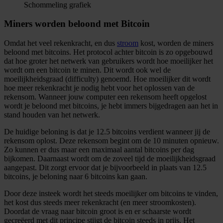
Schommeling grafiek
Miners worden beloond met Bitcoin
Omdat het veel rekenkracht, en dus
stroom
kost, worden de miners
beloond met bitcoins. Het protocol achter bitcoin is zo opgebouwd
dat hoe groter het netwerk van gebruikers wordt hoe moeilijker het
wordt om een bitcoin te minen. Dit wordt ook wel de
moeilijkheidsgraad (difficulty) genoemd. Hoe moeilijker dit wordt
hoe meer rekenkracht je nodig hebt voor het oplossen van de
rekensom. Wanneer jouw computer een rekensom heeft opgelost
wordt je beloond met bitcoins, je hebt immers bijgedragen aan het in
stand houden van het netwerk.
De huidige beloning is dat je 12.5 bitcoins verdient wanneer jij de
rekensom oplost. Deze rekensom begint om de 10 minuten opnieuw.
Zo kunnen er dus maar een maximaal aantal bitcoins per dag
bijkomen. Daarnaast wordt om de zoveel tijd de moeilijkheidsgraad
aangepast. Dit zorgt ervoor dat je bijvoorbeeld in plaats van 12.5
bitcoins, je beloning naar 6 bitcoins kan gaan.
Door deze insteek wordt het steeds moeilijker om bitcoins te vinden,
het kost dus steeds meer rekenkracht (en meer stroomkosten).
Doordat de vraag naar bitcoin groot is en er schaarste wordt
gecreëerd met dit principe stijgt de bitcoin steeds in prijs. Het