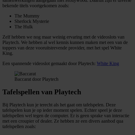
samenwerkingen aangegaan met Hollywood. Daaruit zijn er diverse
bekende titels voortgekomen zoals:
The Mummy
Sherlock Mysterie
The Hulk
Zelf hebben we nog maar weinig ervaring met de videoslots van
Playtech. We hebben al wel kennis kunnen maken met een van de
toppers van deze vooruitstrevende provider, met het spel White
King.
Een spannende videoslot gemaakt door Playtech:
White King
Baccarat door Playtech
Tafelspellen van Playtech
Bij Playtech kun je terecht als het gaat om tafelspelen. Deze
tafelspelen kun je op ieder moment spelen. Echter speel je deze
tafelspellen wel tegen de computer. Er is geen sprake van interactie
met een croupier of dealer. Ze hebben ze een divers aanbod qua
tafelspellen zoals: