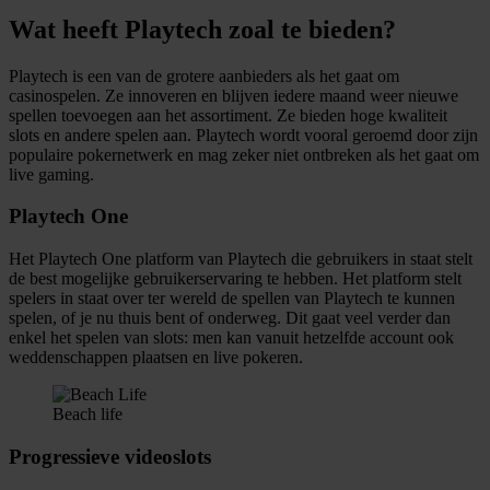
Wat heeft Playtech zoal te bieden?
Playtech is een van de grotere aanbieders als het gaat om
casinospelen. Ze innoveren en blijven iedere maand weer nieuwe
spellen toevoegen aan het assortiment. Ze bieden hoge kwaliteit
slots en andere spelen aan. Playtech wordt vooral geroemd door zijn
populaire pokernetwerk en mag zeker niet ontbreken als het gaat om
live gaming.
Playtech One
Het Playtech One platform van Playtech die gebruikers in staat stelt
de best mogelijke gebruikerservaring te hebben. Het platform stelt
spelers in staat over ter wereld de spellen van Playtech te kunnen
spelen, of je nu thuis bent of onderweg. Dit gaat veel verder dan
enkel het spelen van slots: men kan vanuit hetzelfde account ook
weddenschappen plaatsen en live pokeren.
Beach life
Progressieve videoslots