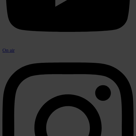
On air