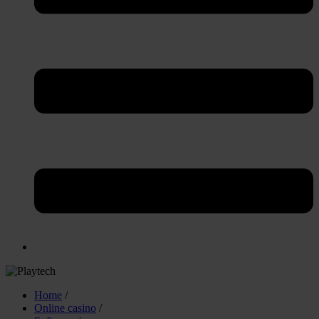
Home
/
Online casino
/