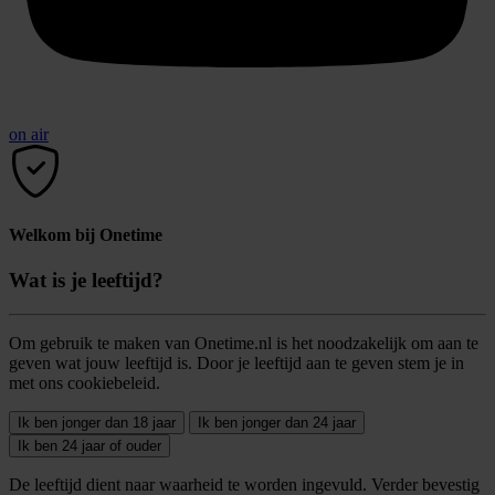
on air
Welkom bij Onetime
Wat is je leeftijd?
Om gebruik te maken van Onetime.nl is het noodzakelijk om aan te
geven wat jouw leeftijd is. Door je leeftijd aan te geven stem je in
met ons cookiebeleid.
Ik ben jonger dan 18 jaar
Ik ben jonger dan 24 jaar
Ik ben 24 jaar of ouder
De leeftijd dient naar waarheid te worden ingevuld. Verder bevestig