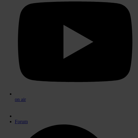
on air
Forum