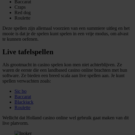
Baccarat
Craps
Red dog
Roulette
Deze spellen zijn allemaal voorzien van een summiere uitleg en het
mooie is dat je de spelen kunt spelen in een vrije modus, om alvast
te kunnen oefenen.
Live tafelspellen
Als grootmacht in casino spelen kon men niet achterblijven. Ze
waren de eerste die een landbased casino online brachten met hun
software. Ze bieden een breed scala aan live spellen aan. Je kunt
spellen verwachten zoals:
Sic bo
Baccarat
Blackjack
Roulette
Wellicht dat Holland casino online wel gebruik gaat maken van dit
live platvorm.