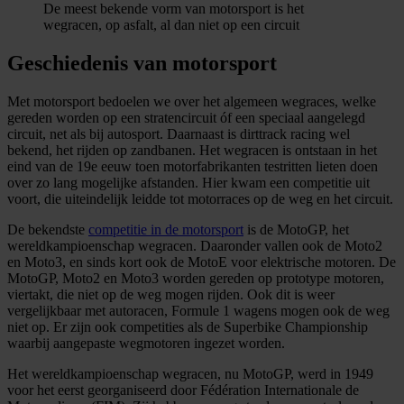
De meest bekende vorm van motorsport is het
wegracen, op asfalt, al dan niet op een circuit
Geschiedenis van motorsport
Met motorsport bedoelen we over het algemeen wegraces, welke
gereden worden op een stratencircuit óf een speciaal aangelegd
circuit, net als bij autosport. Daarnaast is dirttrack racing wel
bekend, het rijden op zandbanen. Het wegracen is ontstaan in het
eind van de 19e eeuw toen motorfabrikanten testritten lieten doen
over zo lang mogelijke afstanden. Hier kwam een competitie uit
voort, die uiteindelijk leidde tot motorraces op de weg en het circuit.
De bekendste
competitie in de motorsport
is de MotoGP, het
wereldkampioenschap wegracen. Daaronder vallen ook de Moto2
en Moto3, en sinds kort ook de MotoE voor elektrische motoren. De
MotoGP, Moto2 en Moto3 worden gereden op prototype motoren,
viertakt, die niet op de weg mogen rijden. Ook dit is weer
vergelijkbaar met autoracen, Formule 1 wagens mogen ook de weg
niet op. Er zijn ook competities als de Superbike Championship
waarbij aangepaste wegmotoren ingezet worden.
Het wereldkampioenschap wegracen, nu MotoGP, werd in 1949
voor het eerst georganiseerd door Fédération Internationale de