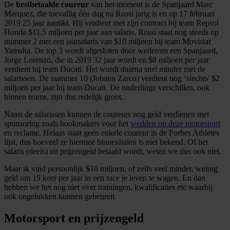
De
bestbetaalde coureur
van het moment is de Spanjaard Marc
Marquez, die toevallig één dag na Rossi jarig is en op 17 februari
2019 25 jaar aantikt. Hij verdient met zijn contract bij team Repsol
Honda $11,5 miljoen per jaar aan salaris. Rossi staat nog steeds op
nummer 2 met een jaarsalaris van $10 miljoen bij team Movistar
Yamaha. De top 3 wordt afgesloten door wederom een Spanjaard,
Jorge Lorenzo, die in 2019 32 jaar wordt en $8 miljoen per jaar
verdient bij team Ducati. Het wordt daarna snel minder met de
salarissen. De nummer 10 (Johann Zarco) verdient nog ‘slechts' $2
miljoen per jaar bij team Ducati. De onderlinge verschillen, ook
binnen teams, zijn dus redelijk groot.
Naast de salarissen kunnen de coureurs nog geld verdienen met
sponsoring zoals bookmakers voor het
wedden op deze motorsport
en reclame. Helaas staat geen enkele coureur in de Forbes Athletes
lijst, dus hoeveel ze hiermee binnenhalen is niet bekend. Of het
salaris (deels) uit prijzengeld betaald wordt, weten we dus ook niet.
Maar ik vind persoonlijk $10 miljoen, of zelfs veel minder, weinig
geld om 19 keer per jaar in een race je leven te wagen. En dan
hebben we het nog niet over trainingen, kwalificaties etc waarbij
ook ongelukken kunnen gebeuren.
Motorsport en prijzengeld