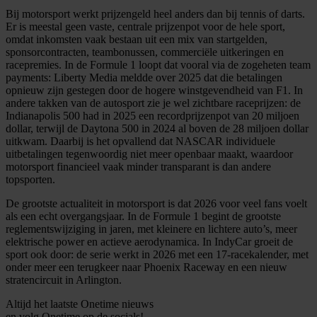
Bij motorsport werkt prijzengeld heel anders dan bij tennis of darts.
Er is meestal geen vaste, centrale prijzenpot voor de hele sport,
omdat inkomsten vaak bestaan uit een mix van startgelden,
sponsorcontracten, teambonussen, commerciële uitkeringen en
racepremies. In de Formule 1 loopt dat vooral via de zogeheten team
payments: Liberty Media meldde over 2025 dat die betalingen
opnieuw zijn gestegen door de hogere winstgevendheid van F1. In
andere takken van de autosport zie je wel zichtbare raceprijzen: de
Indianapolis 500 had in 2025 een recordprijzenpot van 20 miljoen
dollar, terwijl de Daytona 500 in 2024 al boven de 28 miljoen dollar
uitkwam. Daarbij is het opvallend dat NASCAR individuele
uitbetalingen tegenwoordig niet meer openbaar maakt, waardoor
motorsport financieel vaak minder transparant is dan andere
topsporten.
De grootste actualiteit in motorsport is dat 2026 voor veel fans voelt
als een echt overgangsjaar. In de Formule 1 begint de grootste
reglementswijziging in jaren, met kleinere en lichtere auto’s, meer
elektrische power en actieve aerodynamica. In IndyCar groeit de
sport ook door: de serie werkt in 2026 met een 17-racekalender, met
onder meer een terugkeer naar Phoenix Raceway en een nieuw
stratencircuit in Arlington.
Altijd het laatste Onetime nieuws
en volg
Onetime
op de socials!