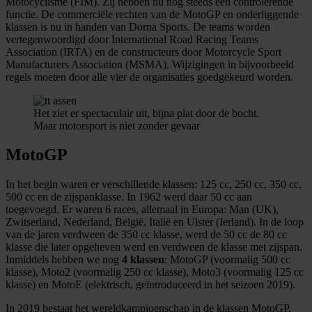
Motocyclisme (FIM). Zij hebben nu nog steeds een controlerende
functie. De commerciële rechten van de MotoGP en onderliggende
klassen is nu in handen van Dorna Sports. De teams worden
vertegenwoordigd door International Road Racing Teams
Association (IRTA) en de constructeurs door Motorcycle Sport
Manufacturers Association (MSMA). Wijzigingen in bijvoorbeeld
regels moeten door alle vier de organisaties goedgekeurd worden.
Het ziet er spectaculair uit, bijna plat door de bocht.
Maar motorsport is niet zonder gevaar
MotoGP
In het begin waren er verschillende klassen: 125 cc, 250 cc, 350 cc,
500 cc en de zijspanklasse. In 1962 werd daar 50 cc aan
toegevoegd. Er waren 6 races, allemaal in Europa: Man (UK),
Zwitserland, Nederland, België, Italië en Ulster (Ierland). In de loop
van de jaren verdween de 350 cc klasse, werd de 50 cc de 80 cc
klasse die later opgeheven werd en verdween de klasse met zijspan.
Inmiddels hebben we nog
4 klassen
: MotoGP (voormalig 500 cc
klasse), Moto2 (voormalig 250 cc klasse), Moto3 (voormalig 125 cc
klasse) en MotoE (elektrisch, geïntroduceerd in het seizoen 2019).
In 2019 bestaat het wereldkampioenschap in de klassen MotoGP,