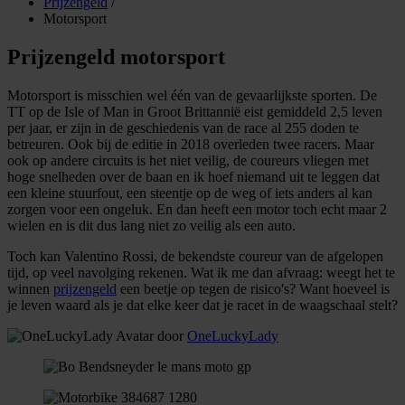
Prijzengeld
/
Motorsport
Prijzengeld motorsport
Motorsport is misschien wel één van de gevaarlijkste sporten. De
TT op de Isle of Man in Groot Brittannië eist gemiddeld 2,5 leven
per jaar, er zijn in de geschiedenis van de race al 255 doden te
betreuren. Ook bij de editie in 2018 overleden twee racers. Maar
ook op andere circuits is het niet veilig, de coureurs vliegen met
hoge snelheden over de baan en ik hoef niemand uit te leggen dat
een kleine stuurfout, een steentje op de weg of iets anders al kan
zorgen voor een ongeluk. En dan heeft een motor toch echt maar 2
wielen en is dit dus lang niet zo veilig als een auto.
Toch kan Valentino Rossi, de bekendste coureur van de afgelopen
tijd, op veel navolging rekenen. Wat ik me dan afvraag: weegt het te
winnen
prijzengeld
een beetje op tegen de risico's? Want hoeveel is
je leven waard als je dat elke keer dat je racet in de waagschaal stelt?
door
OneLuckyLady