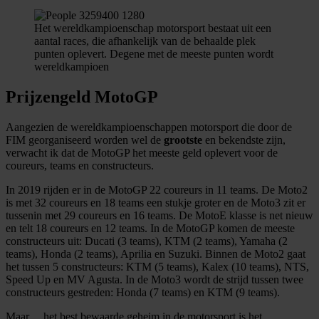
Het wereldkampioenschap motorsport bestaat uit een
aantal races, die afhankelijk van de behaalde plek
punten oplevert. Degene met de meeste punten wordt
wereldkampioen
Prijzengeld MotoGP
Aangezien de wereldkampioenschappen motorsport die door de
FIM georganiseerd worden wel de
grootste
en bekendste zijn,
verwacht ik dat de MotoGP het meeste geld oplevert voor de
coureurs, teams en constructeurs.
In 2019 rijden er in de MotoGP 22 coureurs in 11 teams. De Moto2
is met 32 coureurs en 18 teams een stukje groter en de Moto3 zit er
tussenin met 29 coureurs en 16 teams. De MotoE klasse is net nieuw
en telt 18 coureurs en 12 teams. In de MotoGP komen de meeste
constructeurs uit: Ducati (3 teams), KTM (2 teams), Yamaha (2
teams), Honda (2 teams), Aprilia en Suzuki. Binnen de Moto2 gaat
het tussen 5 constructeurs: KTM (5 teams), Kalex (10 teams), NTS,
Speed Up en MV Agusta. In de Moto3 wordt de strijd tussen twee
constructeurs gestreden: Honda (7 teams) en KTM (9 teams).
Maar… het best bewaarde geheim in de motorsport is het