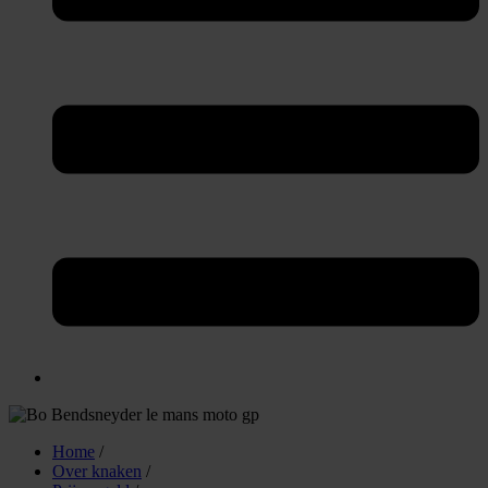
Home
/
Over knaken
/