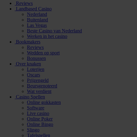
Reviews
Landbased Casino
Nederland
Buitenland
Las Vegas
Beste Casino van Nederland
Werken in het casino
Bookmakers
Reviews
Wedden op sport
Bonussen
Over knaken
Loterijen
Oscars
Prijzengeld
Beursgenoteerd
Wat verdient
Casino Spellen
Online gokkasten
Software
Live casino
Online Poker
Online Bingo
Slingo
Tafelspellen