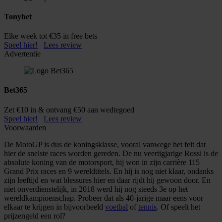
Tonybet
Elke week tot €35 in free bets
Speel hier!
Lees review
Advertentie
Bet365
Zet €10 in & ontvang €50 aan wedtegoed
Speel hier!
Lees review
Voorwaarden
De MotoGP is dus de koningsklasse, vooral vanwege het feit dat
hier de snelste races worden gereden. De nu veertigjarige Rossi is de
absolute koning van de motorsport, hij won in zijn carrière 115
Grand Prix races en 9 wereldtitels. En hij is nog niet klaar, ondanks
zijn leeftijd en wat blessures hier en daar rijdt hij gewoon door. En
niet onverdienstelijk, in 2018 werd hij nog steeds 3e op het
wereldkampioenschap. Probeer dat als 40-jarige maar eens voor
elkaar te krijgen in bijvoorbeeld
voetbal
of
tennis
. Of speelt het
prijzengeld een rol?