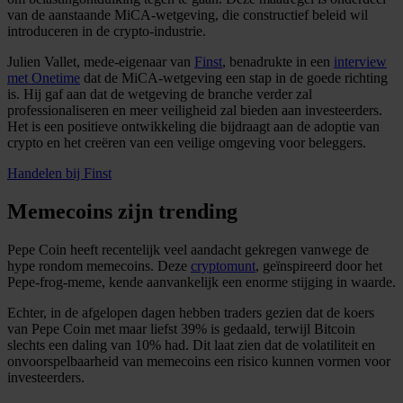
van de aanstaande MiCA-wetgeving, die constructief beleid wil
introduceren in de crypto-industrie.
Julien Vallet, mede-eigenaar van
Finst
, benadrukte in een
interview
met Onetime
dat de MiCA-wetgeving een stap in de goede richting
is. Hij gaf aan dat de wetgeving de branche verder zal
professionaliseren en meer veiligheid zal bieden aan investeerders.
Het is een positieve ontwikkeling die bijdraagt aan de adoptie van
crypto en het creëren van een veilige omgeving voor beleggers.
Handelen bij Finst
Memecoins zijn trending
Pepe Coin heeft recentelijk veel aandacht gekregen vanwege de
hype rondom memecoins. Deze
cryptomunt
, geïnspireerd door het
Pepe-frog-meme, kende aanvankelijk een enorme stijging in waarde.
Echter, in de afgelopen dagen hebben traders gezien dat de koers
van Pepe Coin met maar liefst 39% is gedaald, terwijl Bitcoin
slechts een daling van 10% had. Dit laat zien dat de volatiliteit en
onvoorspelbaarheid van memecoins een risico kunnen vormen voor
investeerders.