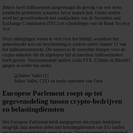
Bittrex heeft faillissement aangevraagd als gevolg van een reeks
juridische problemen waarmee het te maken had. Onder andere
werd het geconfronteerd met aanklachten van de Securities and
Exchange Commission (SEC) en schendingen van de Bank Secrecy
Act.
Deze uitdagingen waren te veel voor het bedrijf, waardoor het
genoodzaakt was om bescherming te zoeken onder chapter 11 van
het faillissementsrecht. Dit nieuws is de zoveelste domper voor de
crypto-industrie die de afgelopen tijd al meerdere faillissementen
heeft gezien. Vooraanstaande spelers zoals FTX, Celsius en BlockFi
gingen al eerder ten onder.
Julien Vallet, CEO en mede-oprichter van Finst
Europese Parlement roept op tot
gegevensdeling tussen crypto-bedrijven
en belastingdiensten
Het Europese Parlement heeft aangegeven dat crypto-bedrijven
mogelijk data moeten delen met belastingdiensten van EU-landen
om belastingontduiking tegen te gaan. Deze maatregel is onderdeel