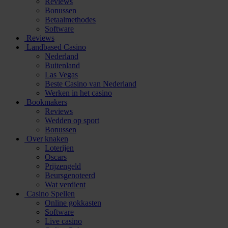
Reviews
Bonussen
Betaalmethodes
Software
Reviews
Landbased Casino
Nederland
Buitenland
Las Vegas
Beste Casino van Nederland
Werken in het casino
Bookmakers
Reviews
Wedden op sport
Bonussen
Over knaken
Loterijen
Oscars
Prijzengeld
Beursgenoteerd
Wat verdient
Casino Spellen
Online gokkasten
Software
Live casino