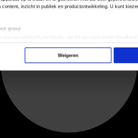
 content, inzicht in publiek en productontwikkeling. U kunt kiez
 ook graag:
 over uw geografische locatie, die tot een paar meter nauwkeuri
eren door het actief te scannen op specifieke eigenschappen (fing
onlijke gegevens worden verwerkt en stel uw voorkeuren in he
Weigeren
jzigen of intrekken in de Cookieverklaring.
ent en advertenties te personaliseren, om functies voor social
. Ook delen we informatie over uw gebruik van onze site met on
e. Deze partners kunnen deze gegevens combineren met andere i
erzameld op basis van uw gebruik van hun services.