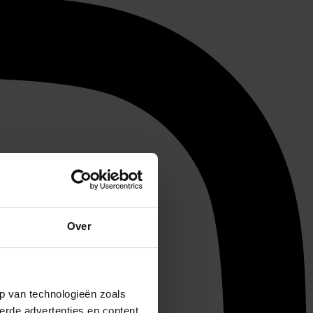
Over
p van technologieën zoals
erde advertenties en content,