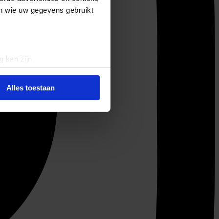
en wie uw gegevens gebruikt
g kan zijn
erprinting)
t
detailgedeelte
in. U kunt uw
Alles toestaan
 media te bieden en om ons
ze partners voor social
nformatie die u aan ze heeft