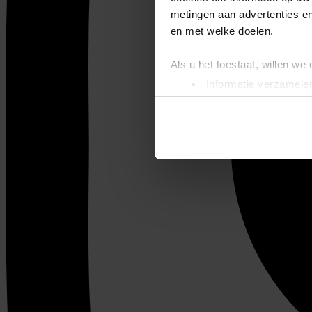
metingen aan advertenties en
en met welke doelen.
Als u het toestaat, willen we
Informatie verzamelen
Uw apparaat identific
Lees meer over hoe uw perso
toestemming op elk moment wi
We gebruiken cookies om cont
websiteverkeer te analyseren
media, adverteren en analys
verstrekt of die ze hebben v