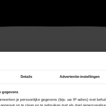
Details
Advertentie-instellingen
w gegevens
erwerken je persoonlijke gegevens (bijv. uw IP-adres) met behul
apparaat op te slaan en te gebruiken met als doel gepersonalise