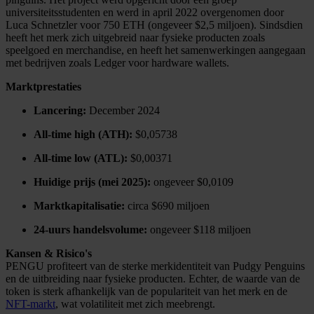
universiteitsstudenten en werd in april 2022 overgenomen door
Luca Schnetzler voor 750 ETH (ongeveer $2,5 miljoen). Sindsdien
heeft het merk zich uitgebreid naar fysieke producten zoals
speelgoed en merchandise, en heeft het samenwerkingen aangegaan
met bedrijven zoals Ledger voor hardware wallets.
Marktprestaties
Lancering:
December 2024
All-time high (ATH):
$0,05738
All-time low (ATL):
$0,00371
Huidige prijs (mei 2025):
ongeveer $0,0109
Marktkapitalisatie:
circa $690 miljoen
24-uurs handelsvolume:
ongeveer $118 miljoen
Kansen & Risico's
PENGU profiteert van de sterke merkidentiteit van Pudgy Penguins
en de uitbreiding naar fysieke producten. Echter, de waarde van de
token is sterk afhankelijk van de populariteit van het merk en de
NFT-markt
, wat volatiliteit met zich meebrengt.