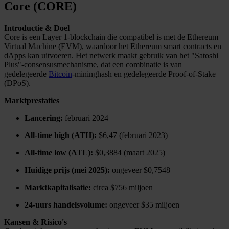
Core (CORE)
Introductie & Doel
Core is een Layer 1-blockchain die compatibel is met de Ethereum
Virtual Machine (EVM), waardoor het Ethereum smart contracts en
dApps kan uitvoeren. Het netwerk maakt gebruik van het "Satoshi
Plus"-consensusmechanisme, dat een combinatie is van
gedelegeerde
Bitcoin
-mininghash en gedelegeerde Proof-of-Stake
(DPoS).
Marktprestaties
Lancering:
februari 2024
All-time high (ATH):
$6,47 (februari 2023)
All-time low (ATL):
$0,3884 (maart 2025)
Huidige prijs (mei 2025):
ongeveer $0,7548
Marktkapitalisatie:
circa $756 miljoen
24-uurs handelsvolume:
ongeveer $35 miljoen
Kansen & Risico's