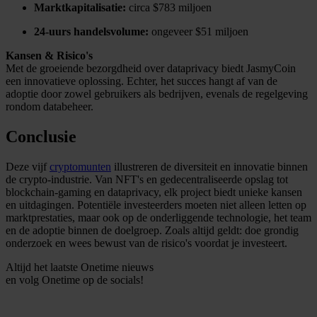
Marktkapitalisatie:
circa $783 miljoen
We gebruiken cookies om content en advertenties te
personaliseren, om functies voor social media te bieden
24-uurs handelsvolume:
ongeveer $51 miljoen
en om ons websiteverkeer te analyseren. Ook delen we
Kansen & Risico's
informatie over uw gebruik van onze site met onze
Met de groeiende bezorgdheid over dataprivacy biedt JasmyCoin
partners voor social media, adverteren en analyse. Deze
een innovatieve oplossing. Echter, het succes hangt af van de
adoptie door zowel gebruikers als bedrijven, evenals de regelgeving
partners kunnen deze gegevens combineren met andere
rondom databeheer.
informatie die u aan ze heeft verstrekt of die ze hebben
verzameld op basis van uw gebruik van hun services.
Conclusie
Deze vijf
cryptomunten
illustreren de diversiteit en innovatie binnen
de crypto-industrie. Van NFT's en gedecentraliseerde opslag tot
blockchain-gaming en dataprivacy, elk project biedt unieke kansen
en uitdagingen. Potentiële investeerders moeten niet alleen letten op
marktprestaties, maar ook op de onderliggende technologie, het team
en de adoptie binnen de doelgroep. Zoals altijd geldt: doe grondig
onderzoek en wees bewust van de risico's voordat je investeert.
Altijd het laatste Onetime nieuws
en volg
Onetime
op de socials!