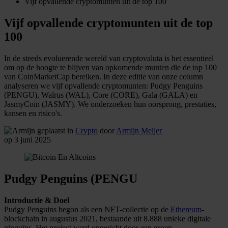
Vijf opvallende cryptomunten uit de top 100
Vijf opvallende cryptomunten uit de top
100
In de steeds evoluerende wereld van cryptovaluta is het essentieel
om op de hoogte te blijven van opkomende munten die de top 100
van CoinMarketCap bereiken. In deze editie van onze column
analyseren we vijf opvallende cryptomunten: Pudgy Penguins
(PENGU), Walrus (WAL), Core (CORE), Gala (GALA) en
JasmyCoin (JASMY). We onderzoeken hun oorsprong, prestaties,
kansen en risico's.
geplaatst in
Crypto
door
Armijn Meijer
op 3 juni 2025
Pudgy Penguins (PENGU
Introductie & Doel
Pudgy Penguins begon als een NFT-collectie op de
Ethereum
-
blockchain in augustus 2021, bestaande uit 8.888 unieke digitale
pinguïns. Het project werd opgericht door een groep