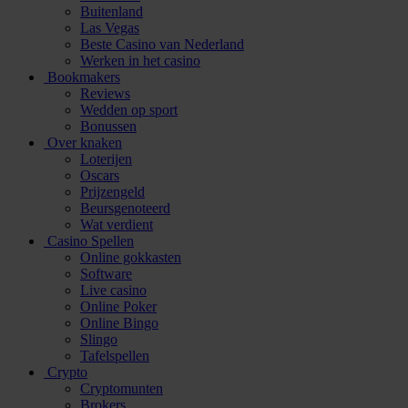
Buitenland
Las Vegas
Beste Casino van Nederland
Werken in het casino
Bookmakers
Reviews
Wedden op sport
Bonussen
Over knaken
Loterijen
Oscars
Prijzengeld
Beursgenoteerd
Wat verdient
Casino Spellen
Online gokkasten
Software
Live casino
Online Poker
Online Bingo
Slingo
Tafelspellen
Crypto
Cryptomunten
Brokers