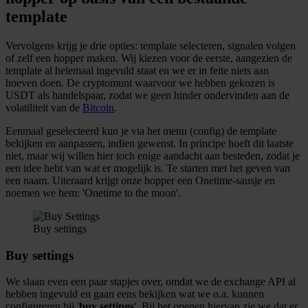
template
Vervolgens krijg je drie opties: template selecteren, signalen volgen
of zelf een hopper maken. Wij kiezen voor de eerste, aangezien de
template al helemaal ingevuld staat en we er in feite niets aan
hoeven doen. De cryptomunt waarvoor we hebben gekozen is
USDT als handelspaar, zodat we geen hinder ondervinden aan de
volatiliteit van de
Bitcoin
.
Eenmaal geselecteerd kun je via het menu (config) de template
bekijken en aanpassen, indien gewenst. In principe hoeft dit laatste
niet, maar wij willen hier toch enige aandacht aan besteden, zodat je
een idee hebt van wat er mogelijk is. Te starten met het geven van
een naam. Uiteraard krijgt onze hopper een Onetime-sausje en
noemen we hem: 'Onetime to the moon'.
Buy settings
Buy settings
We slaan even een paar stapjes over, omdat we de exchange API al
hebben ingevuld en gaan eens bekijken wat we o.a. kunnen
configureren bij '
buy settings
'. Bij het openen hiervan zie we dat er