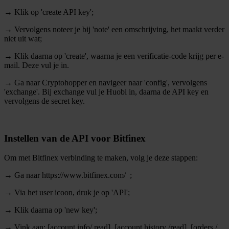
→ Klik op 'create API key';
→ Vervolgens noteer je bij 'note' een omschrijving, het maakt verder
niet uit wat;
→ Klik daarna op 'create', waarna je een verificatie-code krijg per e-
mail. Deze vul je in.
→ Ga naar Cryptohopper en navigeer naar 'config', vervolgens
'exchange'. Bij exchange vul je Huobi in, daarna de API key en
vervolgens de secret key.
Instellen van de API voor Bitfinex
Om met Bitfinex verbinding te maken, volg je deze stappen:
→ Ga naar https://www.bitfinex.com/ ;
→ Via het user icoon, druk je op 'API';
→ Klik daarna op 'new key';
→ Vink aan: [account info/ read], [account history /read], [orders /