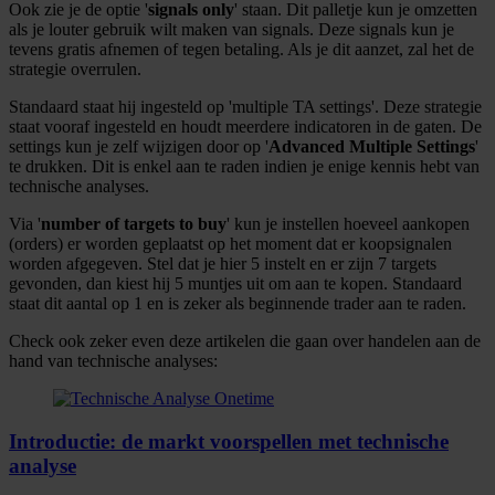
Ook zie je de optie '
signals only
' staan. Dit palletje kun je omzetten
als je louter gebruik wilt maken van signals. Deze signals kun je
tevens gratis afnemen of tegen betaling. Als je dit aanzet, zal het de
strategie overrulen.
Standaard staat hij ingesteld op 'multiple TA settings'. Deze strategie
staat vooraf ingesteld en houdt meerdere indicatoren in de gaten. De
settings kun je zelf wijzigen door op '
Advanced Multiple Settings
'
te drukken. Dit is enkel aan te raden indien je enige kennis hebt van
technische analyses.
Via '
number of targets to buy
' kun je instellen hoeveel aankopen
(orders) er worden geplaatst op het moment dat er koopsignalen
worden afgegeven. Stel dat je hier 5 instelt en er zijn 7 targets
gevonden, dan kiest hij 5 muntjes uit om aan te kopen. Standaard
staat dit aantal op 1 en is zeker als beginnende trader aan te raden.
Check ook zeker even deze artikelen die gaan over handelen aan de
hand van technische analyses:
Introductie: de markt voorspellen met technische
analyse