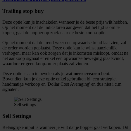
Trailing stop buy
Deze optie kun je inschakelen wanneer je de beste prijs wilt hebben.
Op het moment dat de indicatoren aangeven dat het tijd is om te
kopen, gaat de hopper op zoek naar de beste koop-optie.
Op het moment dat de trend weer een opwaartse trend laat zien, zal
de order worden geplaatst. Deze optie kan je winst aanzienlijk
verhogen, maar kan ook zorgen dat je inkomsten misloopt, omdat na
het aankoop-signaal er enkel een opwaartse beweging plaatsvindt,
waardoor er geen koop-order plaats zal vinden.
Deze optie is aan te bevelen als je wat
meer ervaren
bent.
Bovendien kun je deze optie enkel gebruiken bij een strategie,
handmatige verkoop en 'Dollar Cost Averaging' en dus niet i.c.m.
signalen.
Sell settings
Sell Settings
Belangrijke input is wanneer je wilt dat je hopper gaat verkopen. Dit