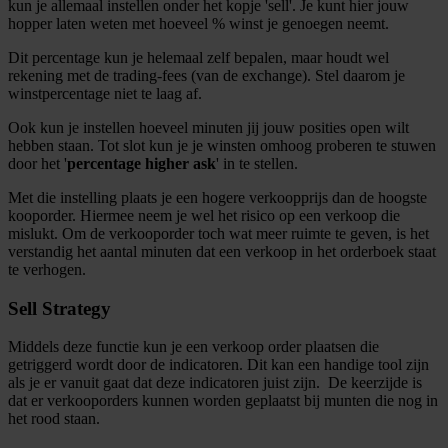
kun je allemaal instellen onder het kopje 'sell'. Je kunt hier jouw
hopper laten weten met hoeveel % winst je genoegen neemt.
Dit percentage kun je helemaal zelf bepalen, maar houdt wel
rekening met de trading-fees (van de exchange). Stel daarom je
winstpercentage niet te laag af.
Ook kun je instellen hoeveel minuten jij jouw posities open wilt
hebben staan. Tot slot kun je je winsten omhoog proberen te stuwen
door het '
percentage higher ask
' in te stellen.
Met die instelling plaats je een hogere verkoopprijs dan de hoogste
kooporder. Hiermee neem je wel het risico op een verkoop die
mislukt. Om de verkooporder toch wat meer ruimte te geven, is het
verstandig het aantal minuten dat een verkoop in het orderboek staat
te verhogen.
Sell Strategy
Middels deze functie kun je een verkoop order plaatsen die
getriggerd wordt door de indicatoren. Dit kan een handige tool zijn
als je er vanuit gaat dat deze indicatoren juist zijn. De keerzijde is
dat er verkooporders kunnen worden geplaatst bij munten die nog in
het rood staan.