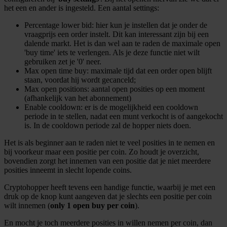
het een en ander is ingesteld. Een aantal settings:
Percentage lower bid: hier kun je instellen dat je onder de
vraagprijs een order instelt. Dit kan interessant zijn bij een
dalende markt. Het is dan wel aan te raden de maximale open
'buy time' iets te verlengen. Als je deze functie niet wilt
gebruiken zet je '0' neer.
Max open time buy: maximale tijd dat een order open blijft
staan, voordat hij wordt gecanceld;
Max open positions: aantal open posities op een moment
(afhankelijk van het abonnement)
Enable cooldown: er is de mogelijkheid een cooldown
periode in te stellen, nadat een munt verkocht is of aangekocht
is. In de cooldown periode zal de hopper niets doen.
Het is als beginner aan te raden niet te veel posities in te nemen en
bij voorkeur maar een positie per coin. Zo houdt je overzicht,
bovendien zorgt het innemen van een positie dat je niet meerdere
posities inneemt in slecht lopende coins.
Cryptohopper heeft tevens een handige functie, waarbij je met een
druk op de knop kunt aangeven dat je slechts een positie per coin
wilt innemen (
only 1 open buy per coin
).
En mocht je toch meerdere posities in willen nemen per coin, dan