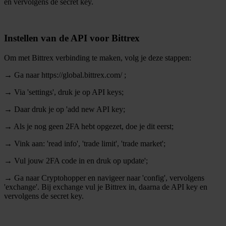
en vervolgens de secret key.
informatie over uw gebruik van onze site met onze
partners voor social media, adverteren en analyse. Deze
partners kunnen deze gegevens combineren met andere
Instellen van de API voor Bittrex
informatie die u aan ze heeft verstrekt of die ze hebben
verzameld op basis van uw gebruik van hun services.
Om met Bittrex verbinding te maken, volg je deze stappen:
→ Ga naar https://global.bittrex.com/ ;
→ Via 'settings', druk je op API keys;
→ Daar druk je op 'add new API key;
→ Als je nog geen 2FA hebt opgezet, doe je dit eerst;
→ Vink aan: 'read info', 'trade limit', 'trade market';
→ Vul jouw 2FA code in en druk op update';
→ Ga naar Cryptohopper en navigeer naar 'config', vervolgens
'exchange'. Bij exchange vul je Bittrex in, daarna de API key en
vervolgens de secret key.